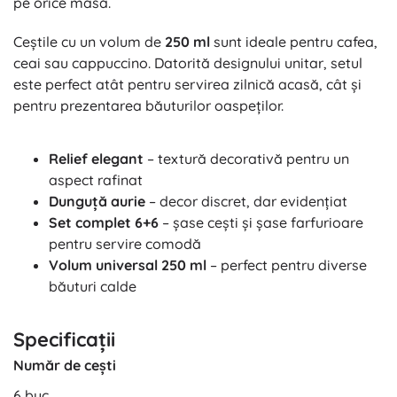
pe orice masă.
Ceștile cu un volum de
250 ml
sunt ideale pentru cafea,
ceai sau cappuccino. Datorită designului unitar, setul
este perfect atât pentru servirea zilnică acasă, cât și
pentru prezentarea băuturilor oaspeților.
Relief elegant
– textură decorativă pentru un
aspect rafinat
Dunguță aurie
– decor discret, dar evidențiat
Set complet 6+6
– șase cești și șase farfurioare
pentru servire comodă
Volum universal 250 ml
– perfect pentru diverse
băuturi calde
Specificații
Număr de cești
6 buc