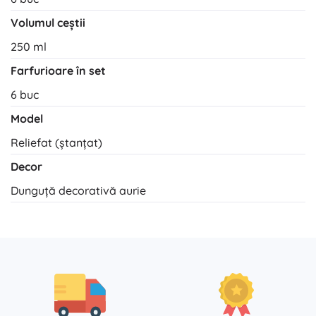
Volumul ceștii
250 ml
Farfurioare în set
6 buc
Model
Reliefat (ștanțat)
Decor
Dunguță decorativă aurie