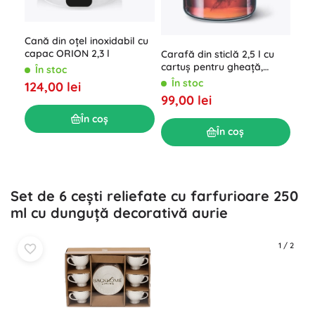
Set 
pen
des
Î
Cană din oțel inoxidabil cu
capac ORION 2,3 l
59,
Carafă din sticlă 2,5 l cu
cartuș pentru gheață,
În stoc
culori asortate
În stoc
124,00 lei
99,00 lei
În coș
În coș
Set de 6 cești reliefate cu farfurioare 250
ml cu dunguță decorativă aurie
1
/
2