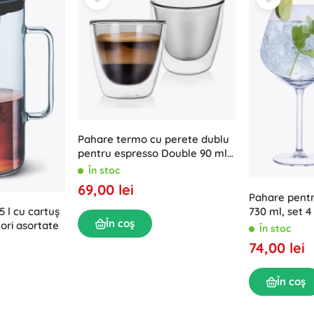
Pahare termo cu perete dublu
pentru espresso Double 90 ml,
2 buc.
În stoc
69,00 lei
Pahare pentr
5 l cu cartuș
730 ml, set 4
În coș
ori asortate
În stoc
74,00 lei
În coș