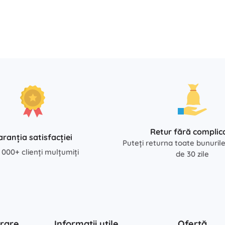
Retur fără complica
aranția satisfacției
Puteți returna toate bunuril
 000+ clienți mulțumiți
de 30 zile
rare
Informații utile
Ofertă