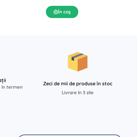
În coș
ții
Zeci de mii de produse în stoc
e în termen
Livrare în 3 zile