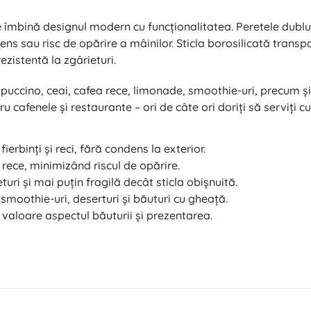
e îmbină designul modern cu funcționalitatea. Peretele dublu
ns sau risc de opărire a mâinilor. Sticla borosilicată transp
rezistentă la zgârieturi.
uccino, ceai, cafea rece, limonade, smoothie-uri, precum și 
 cafenele și restaurante – ori de câte ori doriți să serviți cu s
ierbinți și reci, fără condens la exterior.
ece, minimizând riscul de opărire.
turi și mai puțin fragilă decât sticla obișnuită.
 smoothie-uri, deserturi și băuturi cu gheață.
valoare aspectul băuturii și prezentarea.