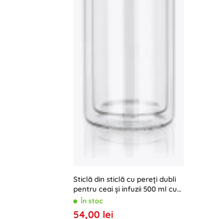
Sticlă din sticlă cu pereți dubli
pentru ceai și infuzii 500 ml cu
sită DOBLO
În stoc
54,00 lei