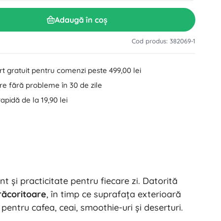
Accesorii pentru lavoar
Decorațiuni
Adaugă în coș
Accesorii pentru toaletă
Accesorii pentru cadă și duș
Figurine
Cod produs: 382069-1
Textile pentru baie
t gratuit pentru comenzi peste 499,00 lei
e fără probleme în 30 de zile
rapidă de la 19,90 lei
Păpuși și bebeluși
 și practicitate pentru fiecare zi. Datorită
Cărți
răcoritoare
, în timp ce suprafața exterioară
pentru cafea, ceai, smoothie-uri și deserturi.