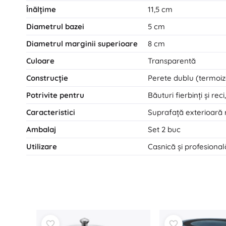
Înălțime
11,5 cm
Diametrul bazei
5 cm
Diametrul marginii superioare
8 cm
Culoare
Transparentă
Construcție
Perete dublu (termoiz
Potrivite pentru
Băuturi fierbinți și reci
Caracteristici
Suprafață exterioară 
Ambalaj
Set 2 buc
Utilizare
Casnică și profesiona