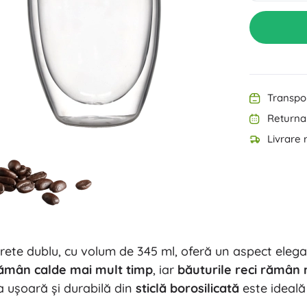
Echipament pentru cei mici
Muzică
Grătare
Decorațiuni
Siguranță
Școală
Organizare
Iluminat de noapte
Transpor
Returnar
Livrare 
Petreceri
ete dublu, cu volum de 345 ml, oferă un aspect elegant
Jucării pentru apă
 rămân calde mai mult timp
, iar
băuturile reci rămân 
a ușoară și durabilă din
sticlă borosilicată
este ideală 