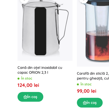
Cană din oțel inoxidabil cu
capac ORION 2,3 l
Carafă din sticlă 2,
pentru gheață, cul
În stoc
În stoc
124,00 lei
99,00 lei
În coș
În coș