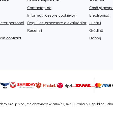
Contactați-ne
Casă și gosp
Informații despre cookie-uri
Electronică
acter personal
Reguli de procesare a evaluărilor
Jucării
Recenzii
Grădină
 din contract
Hobby
dero Group s.r.o., Malobřevnovská 904/33, 16900 Praha 6, Republica Cehă