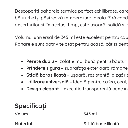
Puzzle
Descoperiți paharele termice perfect echilibrate, car
băuturile își păstrează temperatura ideală fără conde
deserturilor și, în același timp, este ușoară, solidă și 
Volumul universal de 345 ml este excelent pentru capp
Paharele sunt potrivite atât pentru acasă, cât și pentru
Perete dublu
– izolație mai bună pentru băuturi f
Prindere sigură
– suprafața exterioară rămâne r
Sticlă borosilicată
– ușoară, rezistentă la zgârie
Utilizare universală
– ideală pentru cafea, ceai,
Design elegant
– execuția transparentă pune în 
Specificații
Volum
345 ml
Material
Sticlă borosilicată