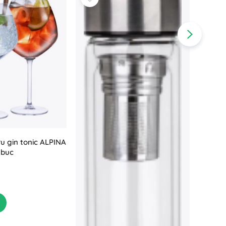
Set de 
îngheța
În sto
u gin tonic ALPINA
59,00 
 buc
În