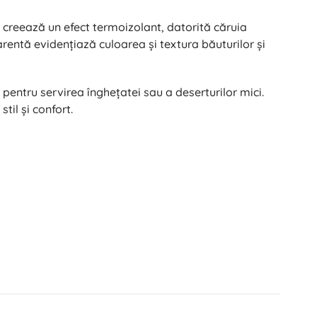
 creează un efect termoizolant, datorită căruia
arentă evidențiază culoarea și textura băuturilor și
pentru servirea înghețatei sau a deserturilor mici.
til și confort.