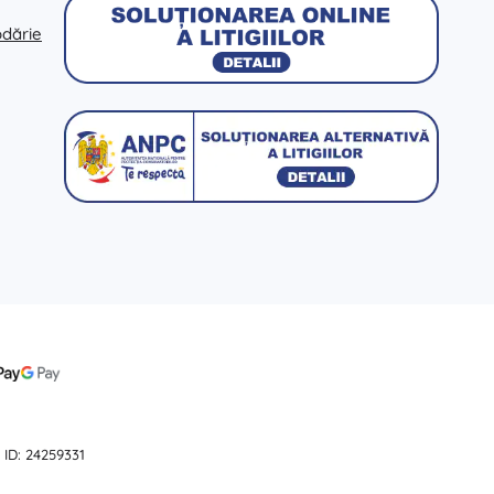
odărie
 ID: 24259331