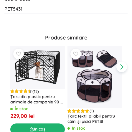
PET5431
Produse similare
(12)
Țarc din plastic pentru
animale de companie 90 ×
90 × 60 cm
Cuș
În stoc
(1)
pent
229,00 lei
Țarc textil pliabil pentru
54 
Î
câini și pisici PETSI
299
În stoc
În coș