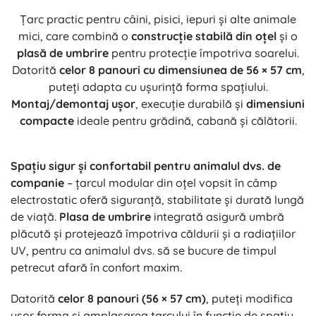
Țarc practic pentru câini, pisici, iepuri și alte animale
mici, care combină o
construcție stabilă din oțel
și o
plasă de umbrire
pentru protecție împotriva soarelui.
Datorită
celor 8 panouri cu dimensiunea de 56 × 57 cm
,
puteți adapta cu ușurință forma spațiului.
Montaj/demontaj ușor
, execuție durabilă și
dimensiuni
compacte
ideale pentru grădină, cabană și călătorii.
Spațiu sigur și confortabil pentru animalul dvs. de
companie
– țarcul modular din oțel vopsit în câmp
electrostatic oferă siguranță, stabilitate și durată lungă
de viață.
Plasa de umbrire
integrată asigură umbră
plăcută și protejează împotriva căldurii și a radiațiilor
UV, pentru ca animalul dvs. să se bucure de timpul
petrecut afară în confort maxim.
Datorită
celor 8 panouri (56 × 57 cm)
, puteți modifica
ușor forma și amplasarea țarcului în funcție de spațiu.