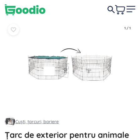
179,00 lei
-22%
În coș
În coș
139,00 lei
1
/
1
Cuști, țarcuri, bariere
Țarc de exterior pentru animale