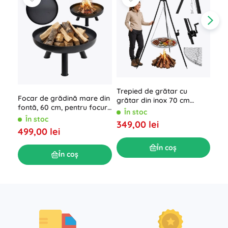
Trepied de grătar cu
Foc
Focar de grădină mare din
grătar din inox 70 cm
și c
fontă, 60 cm, pentru focuri
Kaminer
38,
În stoc
Î
relaxante
În stoc
349,00 lei
399
499,00 lei
În coș
În coș