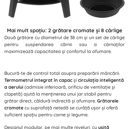
Mai mult spațiu: 2 grătare cromate și 8 cârlige
Două grătare cu diametrul de 38 cm și un set de cârlige
pentru suspendarea cărnii sau a cârnaților
maximizează capacitatea și confortul la afumare.
Bucură-te de control total asupra preparării mâncării.
Termometrul integrat în capac
și
circulația inteligentă
a aerului
(admisie inferioară, orificiu de ventilație și
clapetă) ajută la menținerea unui jar stabil pentru
grătar direct, căldură indirectă și afumare.
Grătarele
cromate
cu suprafață netedă se curăță ușor și oferă
suficient spațiu pentru carne și legume.
Designul modular, pe mai multe niveluri, cu
ușiță