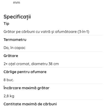
mm
Specificații
Tip
Grătar pe cărbuni cu vatră și afumătoare (3‑în‑1)
Termometru
Da, în capac
Grătare
2× oțel cromat, diametru 38 cm
Cârlige pentru afumare
8 buc.
Încărcare maximă grătar
2,8 kg
Cantitate maximă de cărbuni