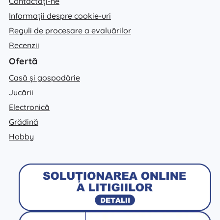
Contactați-ne
Informații despre cookie-uri
Reguli de procesare a evaluărilor
Recenzii
Ofertă
Casă și gospodărie
Jucării
Electronică
Grădină
Hobby