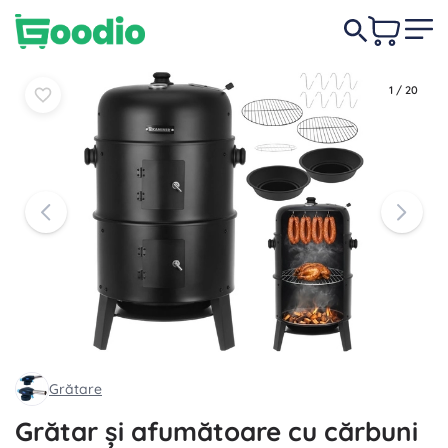
214,00 lei
În coș
În coș
1
/
20
Grătare
Grătar și afumătoare cu cărbuni