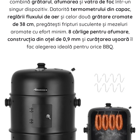
combină
grătarul
,
afumarea
și
vatra de foc
într-un
singur dispozitiv. Datorită
termometrului din capac
,
reglării fluxului de aer
și celor două
grătare cromate
de 38 cm
, pregătești fripturi suculente și mezeluri
aromate cu efort minim.
8 cârlige pentru afumare
,
construcția din oțel de 0,9 mm
și
curățarea ușoară
îl
fac alegerea ideală pentru orice BBQ.