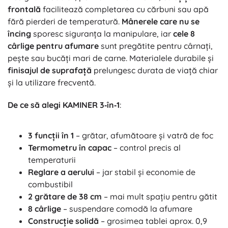
frontală
facilitează completarea cu cărbuni sau apă
fără pierderi de temperatură.
Mânerele care nu se
încing
sporesc siguranța la manipulare, iar
cele 8
cârlige pentru afumare
sunt pregătite pentru cârnați,
pește sau bucăți mari de carne. Materialele durabile și
finisajul de suprafață
prelungesc durata de viață chiar
și la utilizare frecventă.
De ce să alegi KAMINER 3‑în‑1
:
3 funcții în 1
– grătar, afumătoare și vatră de foc
Termometru în capac
– control precis al
temperaturii
Reglare a aerului
– jar stabil și economie de
combustibil
2 grătare de 38 cm
– mai mult spațiu pentru gătit
8 cârlige
– suspendare comodă la afumare
Construcție solidă
– grosimea tablei aprox. 0,9