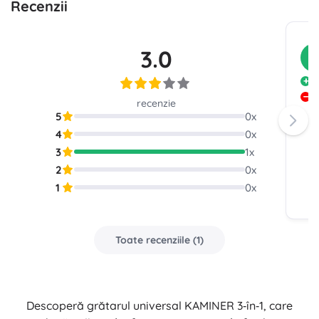
Recenzii
3.0
C
A
S
recenzie
5
0
x
4
0
x
3
1
x
2
0
x
1
0
x
Toate recenziile
(
1
)
Descoperă grătarul universal KAMINER 3‑în‑1, care