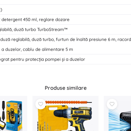
t)
t detergent 450 ml, reglare dozare
labilă, duză turbo TurboStream™
 duză reglabilă, duză turbo, furtun de înaltă presiune 6 m, racor
 a duzelor, cablu de alimentare 5 m
ntegrat pentru protecția pompei și a duzelor
Produse similare