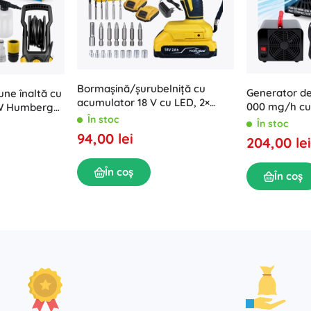
Bormașină/șurubelniță cu
Generator d
une înaltă cu
acumulator 18 V cu LED, 2×
000 mg/h cu 
 W Humberg
baterii 2 Ah și geantă cu
În stoc
W
În stoc
accesorii
94,00 lei
204,00 lei
În coș
În coș