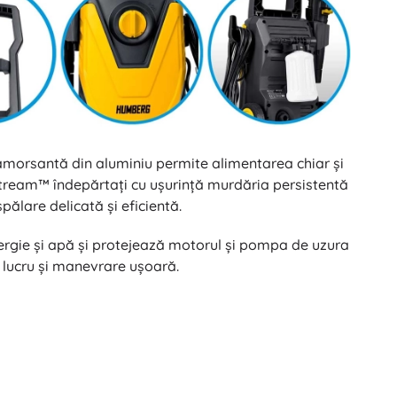
oamorsantă din aluminiu permite alimentarea chiar și
oStream™ îndepărtați cu ușurință murdăria persistentă
ălare delicată și eficientă.
rgie și apă și protejează motorul și pompa de uzura
e lucru și manevrare ușoară.