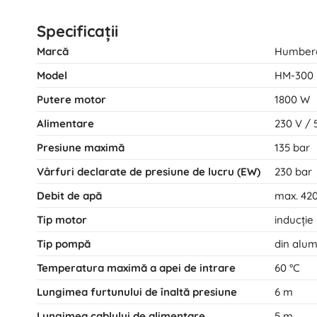
Specificații
Marcă
Humber
Model
HM-300
Putere motor
1800 W
Alimentare
230 V / 
Presiune maximă
135 bar
Vârfuri declarate de presiune de lucru (EW)
230 bar
Debit de apă
max. 420
Tip motor
inducție
Tip pompă
din alum
Temperatura maximă a apei de intrare
60 °C
Lungimea furtunului de înaltă presiune
6 m
Lungimea cablului de alimentare
5 m