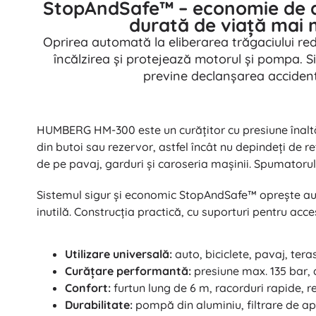
StopAndSafe™ – economie de a
durată de viață mai
Oprirea automată la eliberarea trăgaciului r
încălzirea și protejează motorul și pompa. S
previne declanșarea accident
HUMBERG HM-300 este un curățitor cu presiune înaltă 
din butoi sau rezervor, astfel încât nu depindeți de 
de pe pavaj, garduri și caroseria mașinii. Spumatoru
Sistemul sigur și economic StopAndSafe™ oprește aut
inutilă. Construcția practică, cu suporturi pentru ac
Utilizare universală:
auto, biciclete, pavaj, ter
Curățare performantă:
presiune max. 135 bar, 
Confort:
furtun lung de 6 m, racorduri rapide, r
Durabilitate:
pompă din aluminiu, filtrare de ap