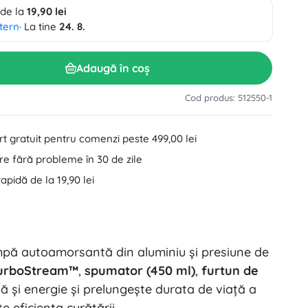
 de la
19,90 lei
Accesorii pentru lavoar
Decorațiuni
tern
· La tine
24. 8.
Accesorii pentru toaletă
Accesorii pentru cadă și duș
Figurine
Adaugă în coș
Textile pentru baie
Cod produs: 512550-1
t gratuit pentru comenzi peste 499,00 lei
e fără probleme în 30 de zile
rapidă de la 19,90 lei
Păpuși și bebeluși
mpă autoamorsantă din aluminiu și presiune de
Cărți
TurboStream™
,
spumator (450 ml)
,
furtun de
și energie și prelungește durata de viață a
e eficiența curățării.