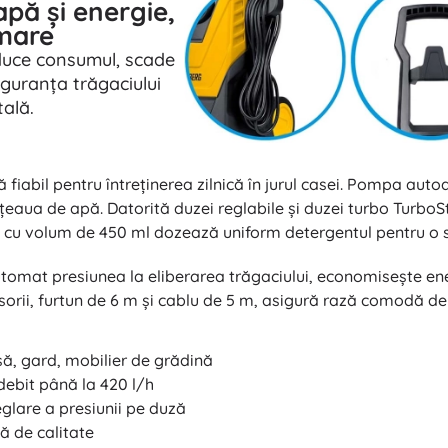
pă și energie,
 mare
educe consumul, scade
iguranța trăgaciului
ală.
fiabil pentru întreținerea zilnică în jurul casei. Pompa aut
rețeaua de apă. Datorită duzei reglabile și duzei turbo Turb
l cu volum de 450 ml dozează uniform detergentul pentru o sp
omat presiunea la eliberarea trăgaciului, economisește ene
cesorii, furtun de 6 m și cablu de 5 m, asigură rază comodă d
asă, gard, mobilier de grădină
debit până la 420 l/h
eglare a presiunii pe duză
ă de calitate