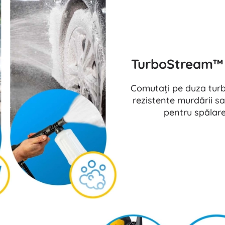
TurboStream™ ș
Comutați pe duza turb
rezistente murdării sa
pentru spălare