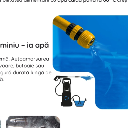
iniu – ia apă
blemă. Autoamorsarea
voare, butoaie sau
igură durată lungă de
ă.