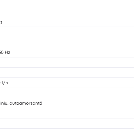
g
50 Hz
 l/h
iniu, autoamorsantă