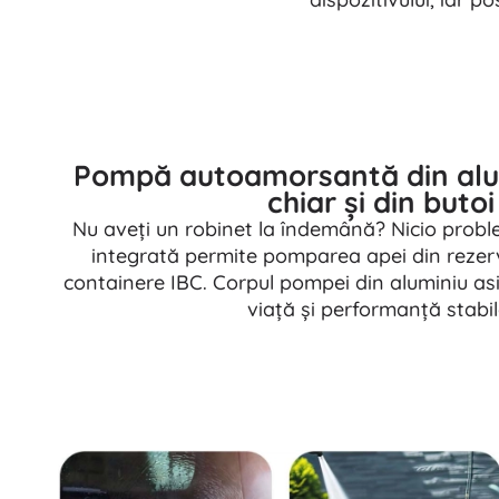
Puzzle
Pompă autoamorsantă din alum
chiar și din butoi
Nu aveți un robinet la îndemână? Nicio pro
integrată permite pomparea apei din rezer
containere IBC. Corpul pompei din aluminiu as
viață și performanță stabil