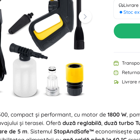
Livrare
Echipament pentru cei mici
Muzică
Grătare
Stoc ex
Decorațiuni
Siguranță
Școală
Organizare
Iluminat de noapte
Transpor
Returnar
Livrare 
Petreceri
00, compact și performant, cu motor de
1800 W
, po
Jucării pentru apă
avajului și terasei. Oferă
duză reglabilă
,
duză turbo 
are de 5 m
. Sistemul
StopAndSafe™
economisește apă 
sibilitatea alimentării cu
apă caldă până la 60 °C
creșt