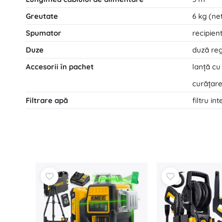
Greutate
6 kg (ne
Spumator
recipien
Duze
duză reg
Accesorii în pachet
lanță cu
curățare
Filtrare apă
filtru i