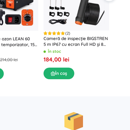
(2)
Cameră de inspecție BIGSTREN
Pompă 
e ozon LEAN 60
5 m IP67 cu ecran Full HD și 8
curată 
temporizator, 155
LED
tocător
În stoc
În sto
184,00 lei
449,0
214,00 lei
În coș
În