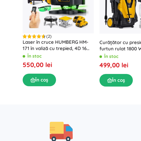
(2)
Laser în cruce HUMBERG HM-
Curățător cu presi
171 în valiză cu trepied, 4D 16
furtun rulat 1800
linii, fascicul verde
HM-300, 230 bar
În stoc
În stoc
550,00 lei
499,00 lei
În coș
În coș