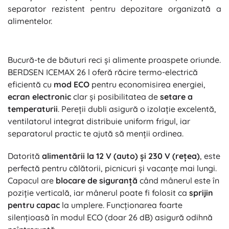
separator rezistent pentru depozitare organizată a
alimentelor.
Bucură-te de băuturi reci și alimente proaspete oriunde.
BERDSEN ICEMAX 26 l oferă răcire termo-electrică
eficientă cu
mod ECO
pentru economisirea energiei,
ecran electronic
clar și posibilitatea de
setare a
temperaturii
. Pereții dubli asigură o izolație excelentă,
ventilatorul integrat distribuie uniform frigul, iar
separatorul practic te ajută să menții ordinea.
Datorită
alimentării la 12 V (auto) și 230 V (rețea)
, este
perfectă pentru călătorii, picnicuri și vacanțe mai lungi.
Capacul are
blocare de siguranță
când mânerul este în
poziție verticală, iar mânerul poate fi folosit ca
sprijin
pentru capac
la umplere. Funcționarea foarte
silențioasă în modul ECO (doar 26 dB) asigură odihnă