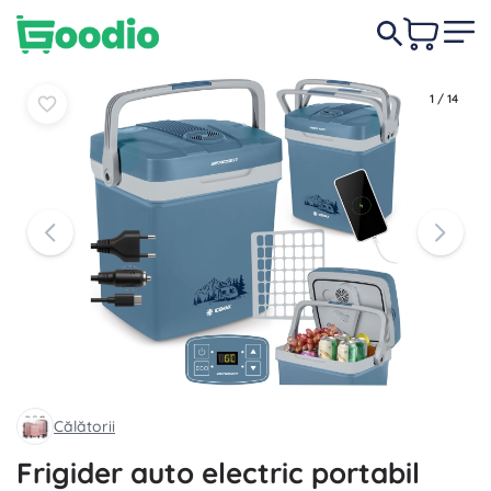
499,00 lei
În coș
În coș
1
/
14
Călătorii
Frigider auto electric portabil