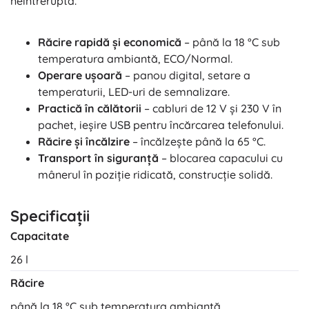
neîntreruptă.
Răcire rapidă și economică
– până la 18 °C sub
temperatura ambiantă, ECO/Normal.
Operare ușoară
– panou digital, setare a
temperaturii, LED-uri de semnalizare.
Practică în călătorii
– cabluri de 12 V și 230 V în
pachet, ieșire USB pentru încărcarea telefonului.
Răcire și încălzire
– încălzește până la 65 °C.
Transport în siguranță
– blocarea capacului cu
mânerul în poziție ridicată, construcție solidă.
Specificații
Capacitate
26 l
Răcire
până la 18 °C sub temperatura ambiantă