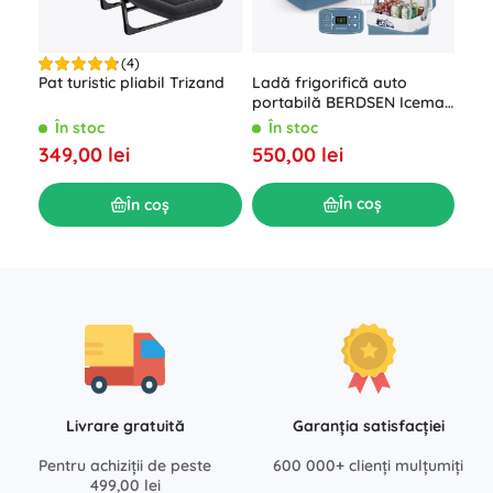
(4)
Ladă frigorifică auto
Pat turistic pliabil Trizand
Cor
portabilă BERDSEN Icemax
aut
29 l cu modul ECO –
200
În stoc
În stoc
Î
albastru
550,00 lei
349,00 lei
139
În coș
În coș
Livrare gratuită
Garanția satisfacției
Pentru achiziții de peste
600 000+ clienți mulțumiți
499,00 lei