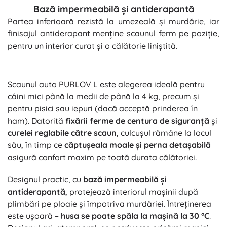
Bază impermeabilă și antiderapantă
Partea inferioară rezistă la umezeală și murdărie, iar
finisajul antiderapant menține scaunul ferm pe poziție,
pentru un interior curat și o călătorie liniștită.
Scaunul auto PURLOV L este alegerea ideală pentru
câini mici până la medii de până la 4 kg, precum și
pentru pisici sau iepuri (dacă acceptă prinderea în
ham). Datorită
fixării ferme de centura de siguranță
și
curelei reglabile către scaun
, culcușul rămâne la locul
său, în timp ce
căptușeala moale și perna detașabilă
asigură confort maxim pe toată durata călătoriei.
Designul practic, cu
bază impermeabilă și
antiderapantă
, protejează interiorul mașinii după
plimbări pe ploaie și împotriva murdăriei. Întreținerea
este ușoară –
husa se poate spăla la mașină la 30 °C
.