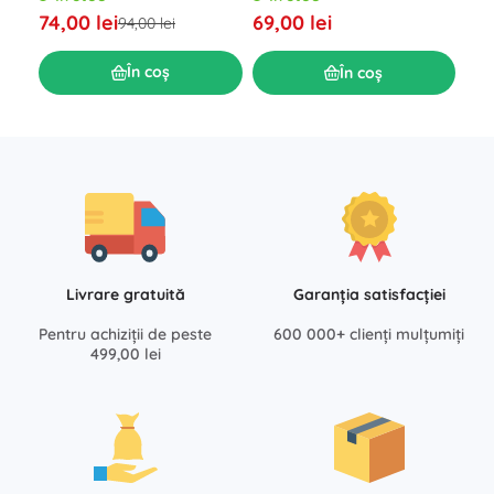
74,00 lei
69,00 lei
39,
94,00 lei
În coș
În coș
Livrare gratuită
Garanția satisfacției
Pentru achiziții de peste
600 000+ clienți mulțumiți
499,00 lei