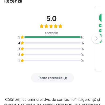
Recenzii
5.0
C
P
C
recenzie
U
5
1
x
C
4
0
x
3
0
x
2
0
x
1
0
x
Toate recenziile
(
1
)
Călătoriți cu animalul dvs. de companie în siguranță și