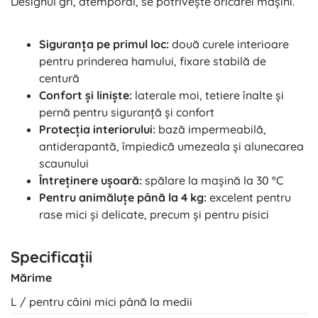
Designul gri, atemporal, se potrivește oricărei mașini.
Siguranța pe primul loc:
două curele interioare
pentru prinderea hamului, fixare stabilă de
centură
Confort și liniște:
laterale moi, tetiere înalte și
pernă pentru siguranță și confort
Protecția interiorului:
bază impermeabilă,
antiderapantă, împiedică umezeala și alunecarea
scaunului
Întreținere ușoară:
spălare la mașină la 30 °C
Pentru animăluțe până la 4 kg:
excelent pentru
rase mici și delicate, precum și pentru pisici
Specificații
Mărime
L / pentru câini mici până la medii