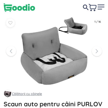
74,00 lei
În coș
În coș
1
/
16
Călătorii cu câinele
Scaun auto pentru câini PURLOV