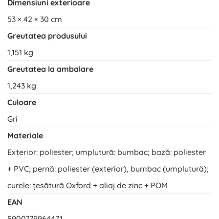
Dimensiuni exterioare
53 × 42 × 30 cm
Greutatea produsului
1,151 kg
Greutatea la ambalare
1,243 kg
Culoare
Gri
Materiale
Exterior: poliester; umplutură: bumbac; bază: poliester
+ PVC; pernă: poliester (exterior), bumbac (umplutură);
curele: țesătură Oxford + aliaj de zinc + POM
EAN
5900779964471