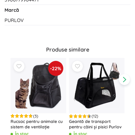
Marcă
PURLOV
Produse similare
-22%
(3)
(12)
Rucsac pentru animale cu
Geantă de transport
Sca
sistem de ventilație
pentru câini și pisici Purlov
tra
pis
În stoc
În stoc
Î