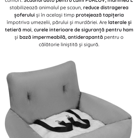
confort.
Scaunul auto pentru câini PURLOV, mărimea L
stabilizează animalul pe scaun,
reduce distragerea
șoferului
și în același timp
protejează tapițeria
împotriva umezelii, părului și murdăriei. Are
laterale și
tetieră moi
,
curele interioare de siguranță pentru ham
și
bază impermeabilă, antiderapantă
pentru o
călătorie liniștită și sigură.