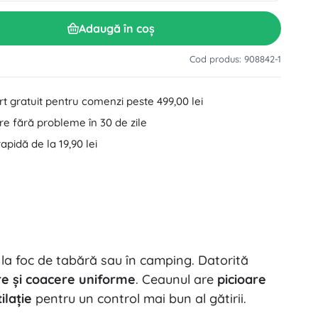
Accesorii pentru lavoar
Decorațiuni
Adaugă în coș
Accesorii pentru toaletă
Accesorii pentru cadă și duș
Figurine
Cod produs: 908842-1
Textile pentru baie
t gratuit pentru comenzi peste 499,00 lei
e fără probleme în 30 de zile
rapidă de la 19,90 lei
Păpuși și bebeluși
 la foc de tabără sau în camping. Datorită
Cărți
re și coacere uniforme
. Ceaunul are
picioare
ilație
pentru un control mai bun al gătirii.