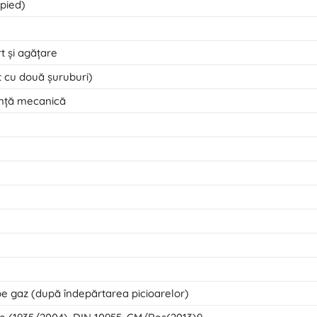
pied)
t și agățare
xat cu două șuruburi)
tență mecanică
 pe gaz (după îndepărtarea picioarelor)