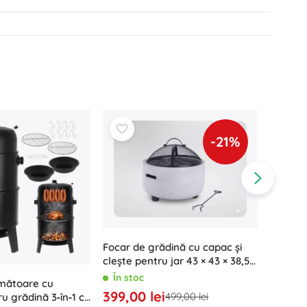
-21%
Focar de grădină cu capac și
clește pentru jar 43 × 43 × 38,5
cm
În stoc
umătoare cu
Vatră d
399,00 lei
499,00 lei
u grădină 3‑în‑1 cu
cm BE