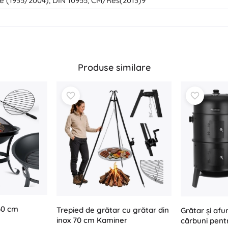
le (1935/2004), DIN 10955, CM/Res(2013)9
Produse similare
60 cm
Trepied de grătar cu grătar din
Grătar și af
inox 70 cm Kaminer
cărbuni pentr