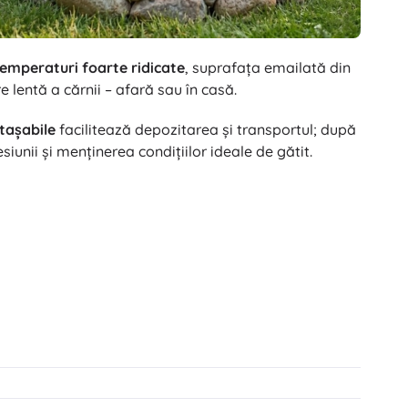
emperaturi foarte ridicate
, suprafața emailată din
e lentă a cărnii – afară sau în casă.
etașabile
facilitează depozitarea și transportul; după
siunii și menținerea condițiilor ideale de gătit.