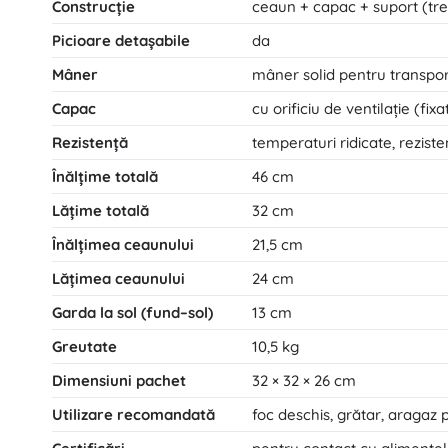
Construcție
ceaun + capac + suport (tre
Picioare detașabile
da
Mâner
mâner solid pentru transpor
Capac
cu orificiu de ventilație (fi
Rezistență
temperaturi ridicate, rezis
Înălțime totală
46 cm
Lățime totală
32 cm
Înălțimea ceaunului
21,5 cm
Lățimea ceaunului
24 cm
Garda la sol (fund–sol)
13 cm
Greutate
10,5 kg
Dimensiuni pachet
32 × 32 × 26 cm
Utilizare recomandată
foc deschis, grătar, aragaz