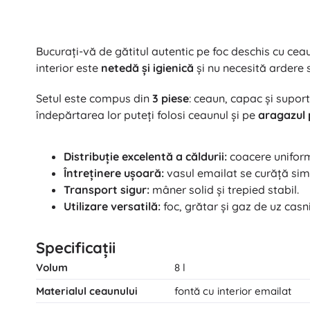
Bucurați-vă de gătitul autentic pe foc deschis cu ce
interior este
netedă și igienică
și nu necesită ardere s
Setul este compus din
3 piese
: ceaun, capac și suport
îndepărtarea lor puteți folosi ceaunul și pe
aragazul 
Distribuție excelentă a căldurii:
coacere uniformă
Întreținere ușoară:
vasul emailat se curăță sim
Transport sigur:
mâner solid și trepied stabil.
Utilizare versatilă:
foc, grătar și gaz de uz casni
Specificații
Volum
8 l
Materialul ceaunului
fontă cu interior emailat