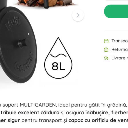
Echipament pentru cei mici
Muzică
Grătare
Decorațiuni
Siguranță
Școală
Organizare
Iluminat de noapte
Transpor
Returnar
Livrare 
Petreceri
u suport MULTIGARDEN, ideal pentru gătit în grădină,
Jucării pentru apă
stribuie excelent căldura
și asigură
înăbușire, fierbe
er sigur
pentru transport și
capac cu orificiu de vent