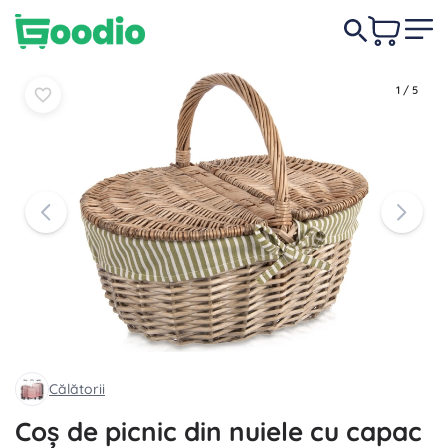
149,00 lei
În coș
În coș
1
/
5
Călătorii
Coș de picnic din nuiele cu capac