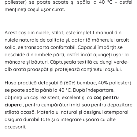
poliester) se poate scoate și spăla la 40 °C – astfel
mențineți coșul ușor curat.
Acest coș din nuiele, stilat, este împletit manual din
nuiele naturale de calitate și, datorită mânerului arcuit
solid, se transportă confortabil. Capacul împărțit se
deschide din ambele părți, astfel încât ajungeți ușor la
mâncare și băuturi. Căptușeala textilă cu dungi verde-
alb arată proaspăt și protejează conținutul coșului.
Husa practică detașabilă (60% bumbac, 40% poliester)
se poate spăla până la 40 °C. După îndepărtare,
obțineți un coș rezistent, excelent și ca
coș pentru
ciuperci
, pentru cumpărături mici sau pentru depozitare
stilată acasă. Materialul natural și designul atemporal
asigură durabilitate și o integrare ușoară cu alte
accesorii.