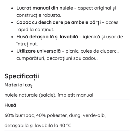
Lucrat manual din nuiele
– aspect original și
construcție robustă.
Capac cu deschidere pe ambele părți
– acces
rapid la conținut.
Husă detașabilă și lavabilă
– igienică și ușor de
întreținut.
Utilizare universală
– picnic, cules de ciuperci,
cumpărături, decorațiuni sau cadou.
Specificații
Material coș
nuiele naturale (salcie), împletit manual
Husă
60% bumbac, 40% poliester, dungi verde-alb,
detașabilă și lavabilă la 40 °C