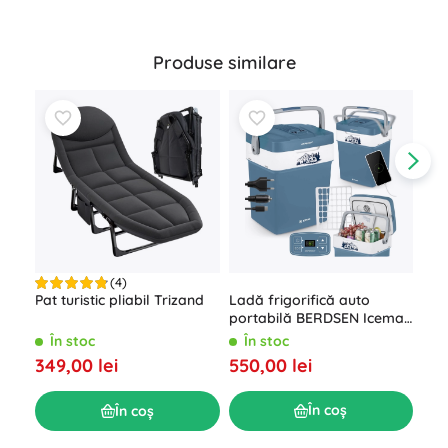
Produse similare
(4)
Ladă frigorifică auto
Pat turistic pliabil Trizand
Cor
portabilă BERDSEN Icemax
aut
29 l cu modul ECO –
200
În stoc
În stoc
Î
albastru
550,00 lei
349,00 lei
139
În coș
În coș