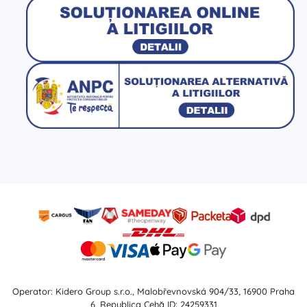
Operator: Kidero Group s.r.o., Malobřevnovská 904/33, 16900 Praha
6, Republica Cehă ID: 24259331