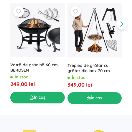
Vatră de grădină 60 cm
Trepied de grătar cu
Gră
BERDSEN
grătar din inox 70 cm
căr
Kaminer
3‑în
În stoc
În stoc
Î
ter
249,00 lei
349,00 lei
214
În coș
În coș