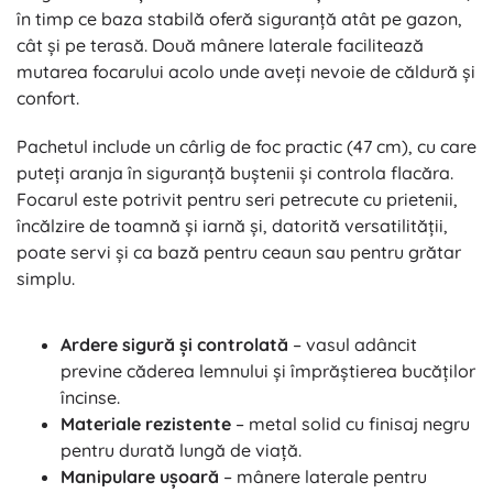
în timp ce baza stabilă oferă siguranță atât pe gazon,
cât și pe terasă. Două mânere laterale facilitează
mutarea focarului acolo unde aveți nevoie de căldură și
confort.
Pachetul include un cârlig de foc practic (47 cm), cu care
puteți aranja în siguranță buștenii și controla flacăra.
Focarul este potrivit pentru seri petrecute cu prietenii,
încălzire de toamnă și iarnă și, datorită versatilității,
poate servi și ca bază pentru ceaun sau pentru grătar
simplu.
Ardere sigură și controlată
– vasul adâncit
previne căderea lemnului și împrăștierea bucăților
încinse.
Materiale rezistente
– metal solid cu finisaj negru
pentru durată lungă de viață.
Manipulare ușoară
– mânere laterale pentru