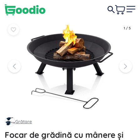
159,00 lei
În coș
În coș
1
/
5
Grătare
Focar de grădină cu mânere și