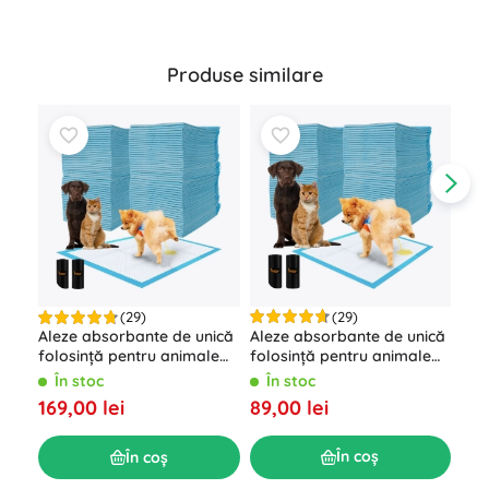
Produse similare
(29)
(29)
Aleze absorbante de unică
Ale
Aleze absorbante de unică
folosință pentru animale
fol
folosință pentru animale
de companie PURLOV –
de 
de companie PURLOV –
În stoc
Î
În stoc
60x60 cm, 100 bucăți
60x
60x90cm, 100 bucăți
89,00 lei
69,
169,00 lei
În coș
În coș