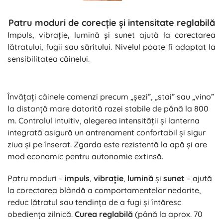
Patru moduri de corecție și intensitate reglabilă
Impuls, vibrație, lumină și sunet ajută la corectarea
lătratului, fugii sau săritului. Nivelul poate fi adaptat la
sensibilitatea câinelui.
Învățați câinele comenzi precum „șezi”, „stai” sau „vino”
la distanță mare datorită razei stabile de până la 800
m. Controlul intuitiv, alegerea intensității și lanterna
integrată asigură un antrenament confortabil și sigur
ziua și pe înserat. Zgarda este rezistentă la apă și are
mod economic pentru autonomie extinsă.
Patru moduri –
impuls
,
vibrație
,
lumină
și
sunet
– ajută
la corectarea blândă a comportamentelor nedorite,
reduc lătratul sau tendința de a fugi și întăresc
obediența zilnică.
Curea reglabilă
(până la aprox. 70