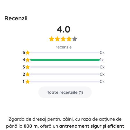
Recenzii
4.0
recenzie
5
0
x
4
1
x
3
0
x
2
0
x
1
0
x
Toate recenziile
(
1
)
Zgarda de dresaj pentru câini, cu rază de acțiune de
până la
800 m
, oferă un
antrenament sigur și eficient