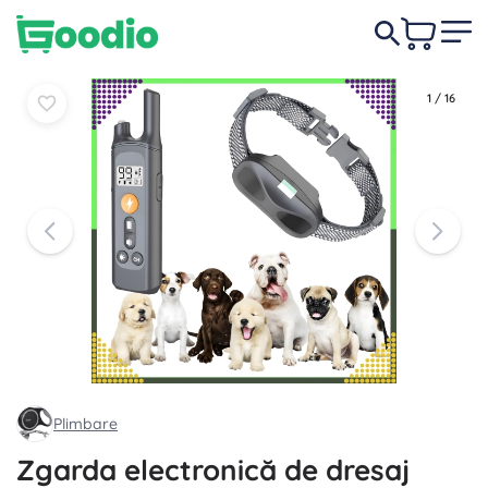
139,00 lei
-7%
În coș
În coș
129,00 lei
1
/
16
Plimbare
Zgarda electronică de dresaj