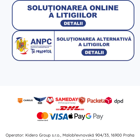
Operator: Kidero Group s.r.o., Malobřevnovská 904/33, 16900 Praha