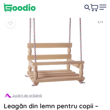
139,00 lei
În coș
În coș
1
/
1
Jucării de grădină
Leagăn din lemn pentru copii –