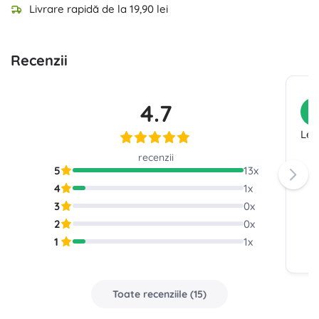
Livrare rapidă de la 19,90 lei
Recenzii
4.7
C
Lea
recenzii
5
13
x
4
1
x
3
0
x
2
0
x
1
1
x
Toate recenziile
(
15
)