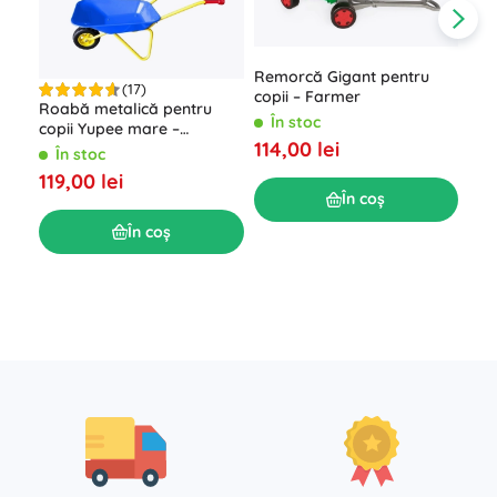
Remorcă Gigant pentru
(17)
copii – Farmer
Roabă metalică pentru
În stoc
copii Yupee mare –
114,00 lei
Albastru
În stoc
Bici
119,00 lei
End
În coș
pla
Î
În coș
119