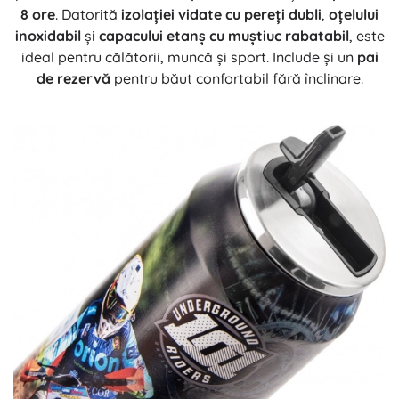
8 ore
. Datorită
izolației vidate cu pereți dubli
,
oțelului
inoxidabil
și
capacului etanș cu muștiuc rabatabil
, este
ideal pentru călătorii, muncă și sport. Include și un
pai
de rezervă
pentru băut confortabil fără înclinare.