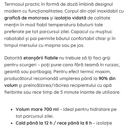
Termosul practic în formă de doză îmbină designul
modern cu funcționalitatea. Corpul din oțel inoxidabil cu
grafică de motcross
și
izolația vidată
de calitate
mențin în mod fiabil temperatura băuturii tale
preferate pe tot parcursul zilei. Capacul cu muștiuc
rabatabil și pai permite băutul confortabil chiar și în
timpul mersului cu mașina sau pe jos.
Datorită
etanșării fiabile
nu trebuie să îți faci griji
pentru scurgeri – poți pune cana fără teamă în rucsac,
geantă sau portbagaj. Pentru efect termic maxim,
producătorul recomandă umplerea până la
90% din
volum
și preîncălzirea/răcirea recipientului cu apă
fierbinte sau rece timp de 5 minute înainte de utilizare.
Volum mare 700 ml
– ideal pentru hidratare pe
tot parcursul zilei.
Cald până la 12 h / rece până la 8 h
– izolație