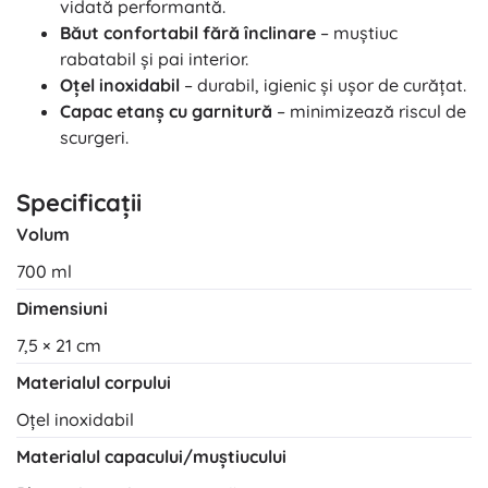
vidată performantă.
Băut confortabil fără înclinare
– muștiuc
rabatabil și pai interior.
Oțel inoxidabil
– durabil, igienic și ușor de curățat.
Capac etanș cu garnitură
– minimizează riscul de
scurgeri.
Specificații
Volum
700 ml
Dimensiuni
7,5 × 21 cm
Materialul corpului
Oțel inoxidabil
Materialul capacului/muștiucului