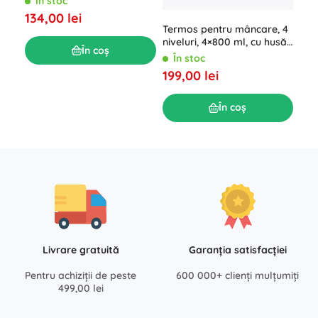
În stoc
mân
134,00 lei
Î
Termos pentru mâncare, 4
34,
niveluri, 4×800 ml, cu husă
În coș
izotermă
În stoc
199,00 lei
În coș
Livrare gratuită
Garanția satisfacției
Pentru achiziții de peste
600 000+ clienți mulțumiți
499,00 lei