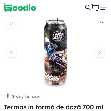
69,00 lei
În coș
În coș
1
/
8
Sticle și termosuri
Termos în formă de doză 700 ml