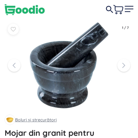
79,00 lei
În coș
În coș
1
/
7
Boluri și strecurători
Mojar din granit pentru