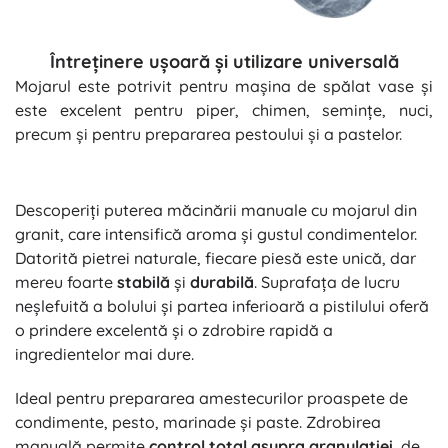
Întreținere ușoară și utilizare universală
Mojarul este potrivit pentru mașina de spălat vase și
este excelent pentru piper, chimen, semințe, nuci,
precum și pentru prepararea pestoului și a pastelor.
Descoperiți puterea măcinării manuale cu mojarul din
granit, care intensifică aroma și gustul condimentelor.
Datorită pietrei naturale, fiecare piesă este unică, dar
mereu foarte
stabilă
și
durabilă
. Suprafața de lucru
neșlefuită a bolului și partea inferioară a pistilului oferă
o prindere excelentă și o zdrobire rapidă a
ingredientelor mai dure.
Ideal pentru prepararea amestecurilor proaspete de
condimente, pesto, marinade și paste. Zdrobirea
manuală permite
control total asupra granulației
, de