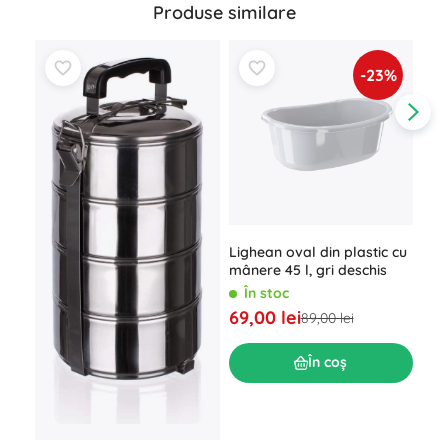
Produse similare
-23%
Lighean oval din plastic cu
Str
mânere 45 l, gri deschis
ema
În stoc
Î
69,00 lei
64,
89,00 lei
În coș