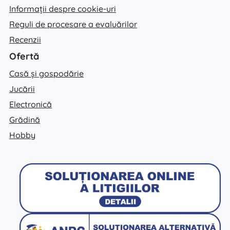
Informații despre cookie-uri
Reguli de procesare a evaluărilor
Recenzii
Ofertă
Casă și gospodărie
Jucării
Electronică
Grădină
Hobby