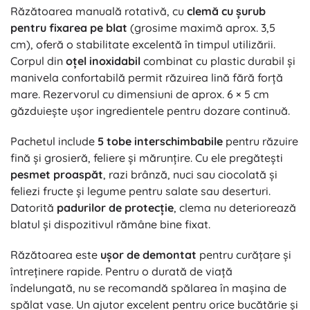
Răzătoarea manuală rotativă, cu
clemă cu șurub
pentru fixarea pe blat
(grosime maximă aprox. 3,5
cm), oferă o stabilitate excelentă în timpul utilizării.
Corpul din
oțel inoxidabil
combinat cu plastic durabil și
manivela confortabilă permit răzuirea lină fără forță
mare. Rezervorul cu dimensiuni de aprox. 6 × 5 cm
găzduiește ușor ingredientele pentru dozare continuă.
Pachetul include
5 tobe interschimbabile
pentru răzuire
fină și grosieră, feliere și mărunțire. Cu ele pregătești
pesmet proaspăt
, razi brânză, nuci sau ciocolată și
feliezi fructe și legume pentru salate sau deserturi.
Datorită
padurilor de protecție
, clema nu deteriorează
blatul și dispozitivul rămâne bine fixat.
Răzătoarea este
ușor de demontat
pentru curățare și
întreținere rapide. Pentru o durată de viață
îndelungată, nu se recomandă spălarea în mașina de
spălat vase. Un ajutor excelent pentru orice bucătărie și