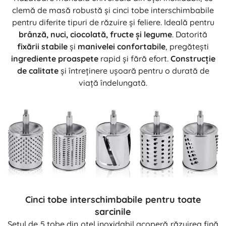
clemă de masă robustă și cinci tobe interschimbabile
pentru diferite tipuri de răzuire și feliere. Ideală pentru
brânză, nuci, ciocolată, fructe și legume
. Datorită
fixării stabile
și
manivelei confortabile
, pregătești
ingrediente proaspete
rapid și fără efort.
Construcție
de calitate
și întreținere ușoară pentru o durată de
viață îndelungată.
Cinci tobe interschimbabile pentru toate
sarcinile
Setul de 5 tobe din oțel inoxidabil acoperă răzuirea fină