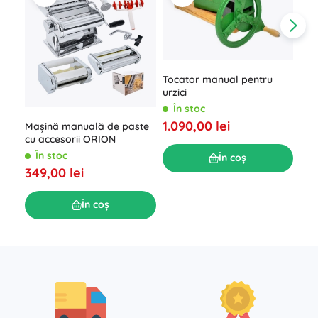
Tocator manual pentru
urzici
În stoc
1.090,00 lei
Răz
Mașină manuală de paste
mult
cu accesorii ORION
inox
Î
În stoc
În coș
man
169
349,00 lei
În coș