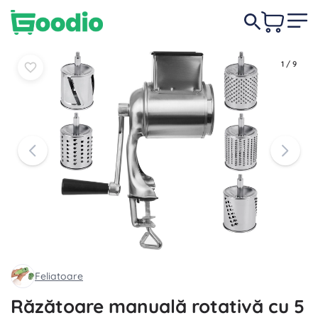
159,00 lei
-6%
În coș
În coș
149,00 lei
1
/
9
Feliatoare
Răzătoare manuală rotativă cu 5