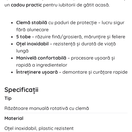
un
cadou practic
pentru iubitorii de gătit acasă.
Clemă stabilă
cu paduri de protecție – lucru sigur
fără alunecare
5 tobe
– răzuire fină/grosieră, mărunțire și feliere
Oțel inoxidabil
– rezistență și durată de viață
lungă
Manivelă confortabilă
– procesare ușoară și
rapidă a ingredientelor
Întreținere ușoară
– demontare și curățare rapide
Specificații
Tip
Răzătoare manuală rotativă cu clemă
Material
Oțel inoxidabil, plastic rezistent