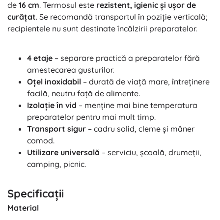
de
16 cm
. Termosul este
rezistent, igienic și ușor de
curățat
. Se recomandă transportul în poziție verticală;
recipientele nu sunt destinate încălzirii preparatelor.
4 etaje
– separare practică a preparatelor fără
amestecarea gusturilor.
Oțel inoxidabil
– durată de viață mare, întreținere
facilă, neutru față de alimente.
Izolație în vid
– menține mai bine temperatura
preparatelor pentru mai mult timp.
Transport sigur
– cadru solid, cleme și mâner
comod.
Utilizare universală
– serviciu, școală, drumeții,
camping, picnic.
Specificații
Material