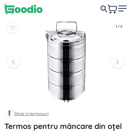
144,00 lei
În coș
În coș
1
/
6
Sticle și termosuri
Termos pentru mâncare din oțel