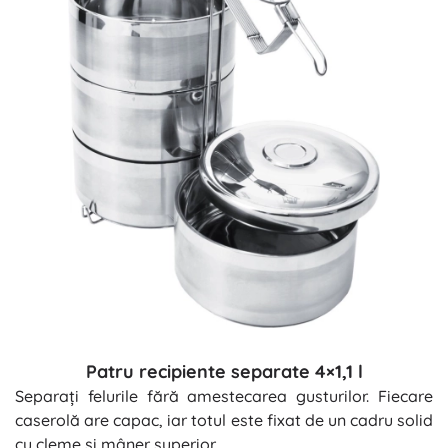
Patru recipiente separate 4×1,1 l
Separați felurile fără amestecarea gusturilor. Fiecare
caserolă are capac, iar totul este fixat de un cadru solid
cu cleme și mâner superior.