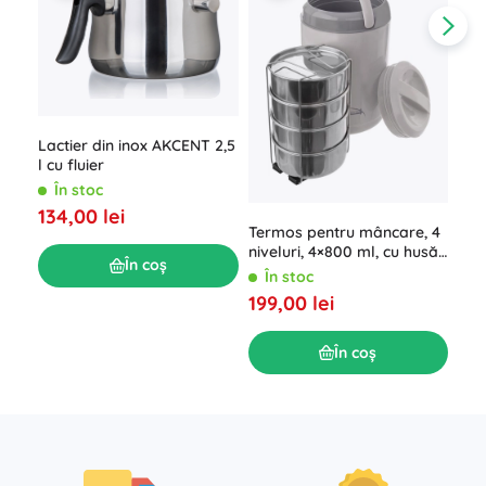
Lactier din inox AKCENT 2,5
l cu fluier
Can
În stoc
mân
134,00 lei
Î
Termos pentru mâncare, 4
34,
niveluri, 4×800 ml, cu husă
În coș
izotermă
În stoc
199,00 lei
În coș