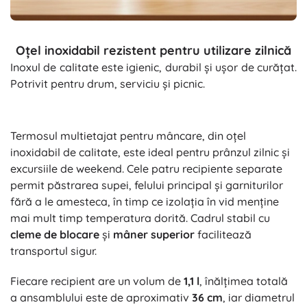
Oțel inoxidabil rezistent pentru utilizare zilnică
Inoxul de calitate este igienic, durabil și ușor de curățat.
Potrivit pentru drum, serviciu și picnic.
Termosul multietajat pentru mâncare, din oțel
inoxidabil de calitate, este ideal pentru prânzul zilnic și
excursiile de weekend. Cele patru recipiente separate
permit păstrarea supei, felului principal și garniturilor
fără a le amesteca, în timp ce izolația în vid menține
mai mult timp temperatura dorită. Cadrul stabil cu
cleme de blocare
și
mâner superior
facilitează
transportul sigur.
Fiecare recipient are un volum de
1,1 l
, înălțimea totală
a ansamblului este de aproximativ
36 cm
, iar diametrul