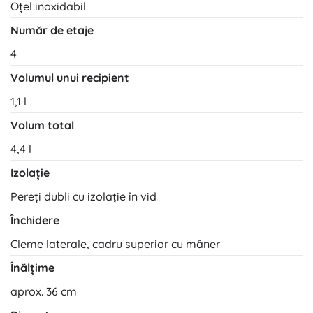
Oțel inoxidabil
Număr de etaje
4
Volumul unui recipient
1,1 l
Volum total
4,4 l
Izolație
Pereți dubli cu izolație în vid
Închidere
Cleme laterale, cadru superior cu mâner
Înălțime
aprox. 36 cm