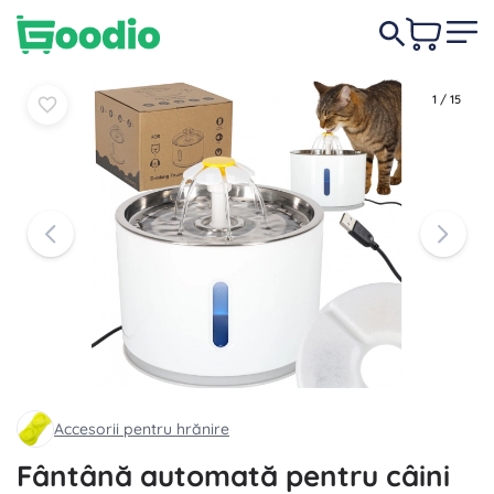
94,00 lei
În coș
În coș
1
/
15
Accesorii pentru hrănire
Fântână automată pentru câini