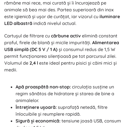
rămâne mai rece, mai curată și îi încurajează pe
animale să bea mai des. Partea superioară din inox
este igienică și ușor de curățat, iar vizorul cu
iluminare
LED albastră
indică nivelul actual.
Cartușul de filtrare cu
cărbune activ
elimină constant
praful, firele de blană și micile impurități.
Alimentarea
USB simplă (DC 5 V / 1 A)
și consumul redus de 1,5 W
permit funcționarea silențioasă pe tot parcursul zilei.
Volumul de
2,4 l
este ideal pentru pisici și câini mici și
medii.
Apă proaspătă non-stop:
circulația susține un
regim sănătos de hidratare și starea de bine a
animalelor.
Întreținere ușoară:
suprafață netedă, filtre
înlocuibile și reumplere rapidă.
Sigură și economică:
tensiune joasă USB, consum