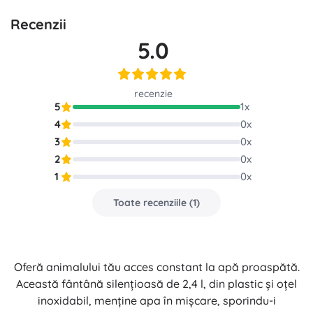
Recenzii
5.0
recenzie
5
1
x
4
0
x
3
0
x
2
0
x
1
0
x
Toate recenziile
(
1
)
Oferă animalului tău acces constant la apă proaspătă.
Această fântână silențioasă de 2,4 l, din plastic și oțel
inoxidabil, menține apa în mișcare, sporindu-i