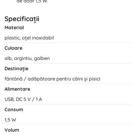
de doar 1,5 W.
Specificații
Material
plastic, oțel inoxidabil
Culoare
alb, argintiu, galben
Destinație
fântână / adăpătoare pentru câini și pisici
Alimentare
USB, DC 5 V / 1 A
Consum
1,5 W
Volum