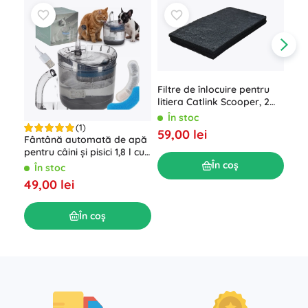
Filtre de înlocuire pentru
litiera Catlink Scooper, 2
buc.
În stoc
(1)
59,00 lei
Fântână automată de apă
Fil
pentru câini și pisici 1,8 l cu
fân
filtru și pompă USB
În coș
În stoc
Î
49,00 lei
34,
În coș