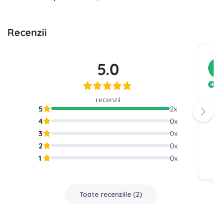
Recenzii
5.0
C
T
d
recenzii
n
5
2
x
4
0
x
3
0
x
2
0
x
1
0
x
Toate recenziile
(
2
)