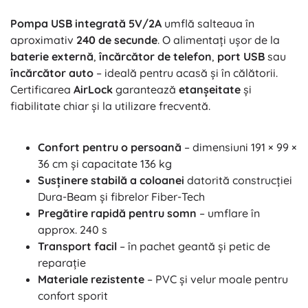
Pompa USB integrată 5V/2A
umflă salteaua în
aproximativ
240 de secunde
. O alimentați ușor de la
baterie externă
,
încărcător de telefon
,
port USB
sau
încărcător auto
– ideală pentru acasă și în călătorii.
Certificarea
AirLock
garantează
etanșeitate
și
fiabilitate chiar și la utilizare frecventă.
Confort pentru o persoană
– dimensiuni 191 × 99 ×
36 cm și capacitate 136 kg
Susținere stabilă a coloanei
datorită construcției
Dura-Beam și fibrelor Fiber-Tech
Pregătire rapidă pentru somn
– umflare în
approx. 240 s
Transport facil
– în pachet geantă și petic de
reparație
Materiale rezistente
– PVC și velur moale pentru
confort sporit