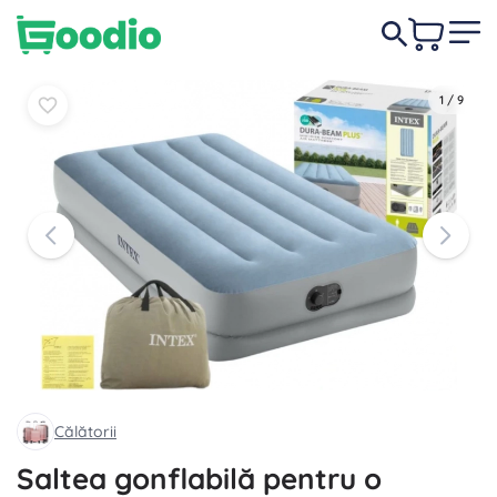
209,00 lei
În coș
În coș
1
/
9
Călătorii
Saltea gonflabilă pentru o