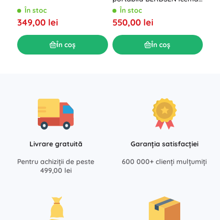
29 l cu modul ECO –
int
În stoc
În stoc
Î
albastru
550,00 lei
349,00 lei
239
În coș
În coș
Livrare gratuită
Garanția satisfacției
Pentru achiziții de peste
600 000+ clienți mulțumiți
499,00 lei