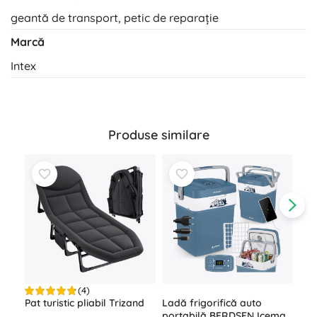
geantă de transport, petic de reparație
Marcă
Intex
Produse similare
(4)
Ladă frigorifică auto
Pat turistic pliabil Trizand
Pat 
portabilă BERDSEN Icemax
× 4