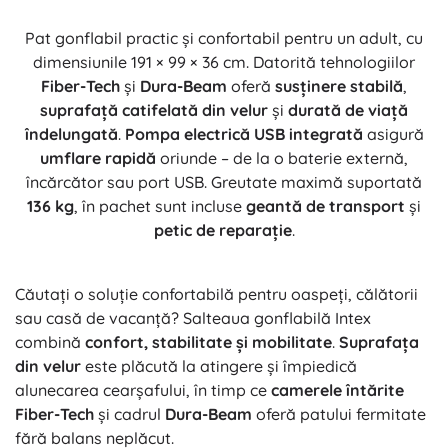
Pat gonflabil practic și confortabil pentru un adult, cu
dimensiunile 191 × 99 × 36 cm. Datorită tehnologiilor
Fiber-Tech
și
Dura-Beam
oferă
susținere stabilă
,
suprafață catifelată din velur
și
durată de viață
îndelungată
.
Pompa electrică USB integrată
asigură
umflare rapidă
oriunde – de la o baterie externă,
încărcător sau port USB. Greutate maximă suportată
136 kg
, în pachet sunt incluse
geantă de transport
și
petic de reparație
.
Căutați o soluție confortabilă pentru oaspeți, călătorii
sau casă de vacanță? Salteaua gonflabilă Intex
combină
confort, stabilitate și mobilitate
.
Suprafața
din velur
este plăcută la atingere și împiedică
alunecarea cearșafului, în timp ce
camerele întărite
Fiber-Tech
și cadrul
Dura-Beam
oferă patului fermitate
fără balans neplăcut.