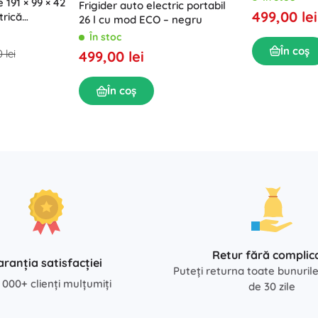
 191 × 99 × 42
Frigider auto electric portabil
499,00 lei
rică
26 l cu mod ECO – negru
În stoc
În coș
 lei
499,00 lei
În coș
Retur fără complica
aranția satisfacției
Puteți returna toate bunuril
 000+ clienți mulțumiți
de 30 zile