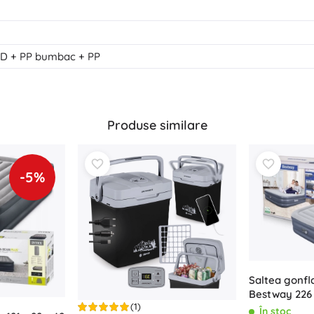
00D + PP bumbac + PP
Produse similare
-5%
Saltea gonfl
Bestway 226 
(1)
În stoc