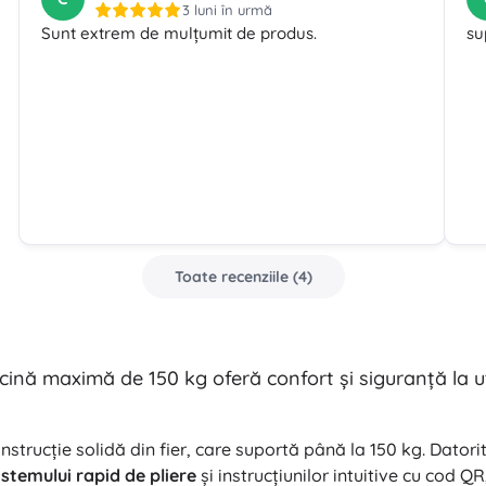
3 luni în urmă
Sunt extrem de mulțumit de produs.
su
Toate recenziile
(
4
)
cină maximă de 150 kg oferă confort şi siguranţă la uti
nstrucţie solidă din fier, care suportă până la 150 kg. Dator
istemului rapid de pliere
şi instrucţiunilor intuitive cu cod Q