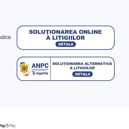
odărie