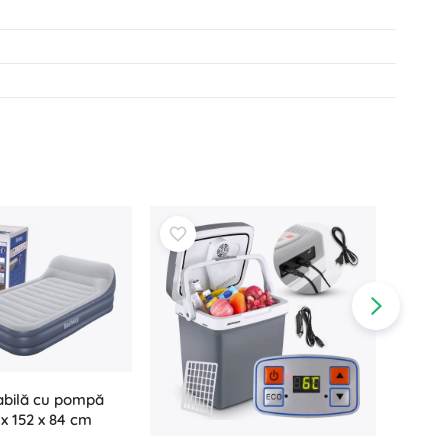
abilă cu pompă
x 152 x 84 cm