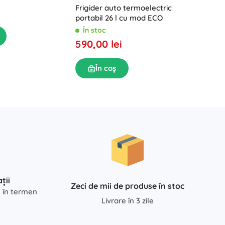
Cort de
Frigider auto termoelectric
TRIZAND
portabil 26 l cu mod ECO
În sto
În stoc
139,00
590,00 lei
În
În coș
ții
Zeci de mii de produse în stoc
e în termen
Livrare în 3 zile