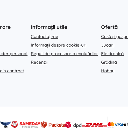
rare
Informații utile
Ofertă
Contactați-ne
Casă și gosp
Informații despre cookie-uri
Jucării
acter personal
Reguli de procesare a evaluărilor
Electronică
Recenzii
Grădină
 din contract
Hobby