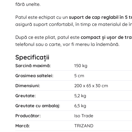
fără unelte.
Patul este echipat cu un
suport de cap reglabil în 5 
asigură suport confortabil, în timp ce materialul de î
După ce este pliat, patul este
compact şi uşor de tr
telefonul sau o carte, vor fi mereu la îndemână.
Specificaţii
Sarcină maximă:
150 kg
Grosimea saltelei:
5 cm
Dimensiuni:
200 x 65 x 30 cm
Greutate:
5,2 kg
Greutate cu ambalaj:
6,5 kg
Producător:
Iso Trade
Marcă:
TRIZAND