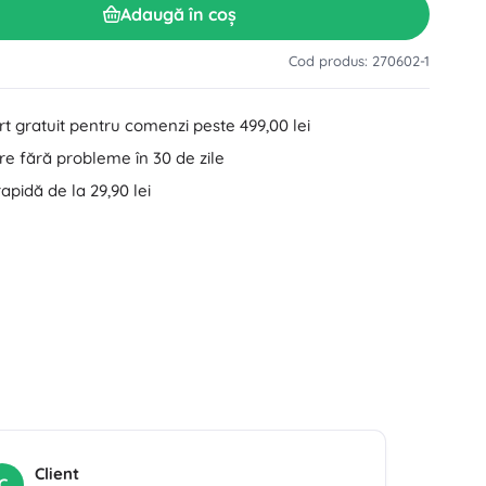
Adaugă în coș
Accesorii pentru lavoar
Decorațiuni
Accesorii pentru toaletă
Cod produs: 270602-1
Accesorii pentru cadă și duș
Figurine
Textile pentru baie
t gratuit pentru comenzi peste 499,00 lei
e fără probleme în 30 de zile
rapidă de la 29,90 lei
Păpuși și bebeluși
Cărți
Client
C