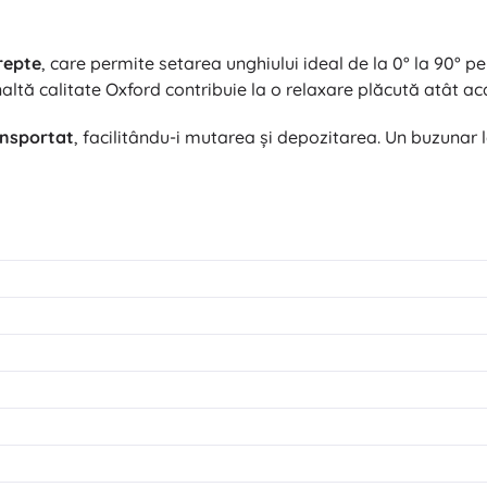
trepte
, care permite setarea unghiului ideal de la 0° la 90°
naltă calitate Oxford contribuie la o relaxare plăcută atât aca
ansportat
, facilitându-i mutarea şi depozitarea. Un buzunar 