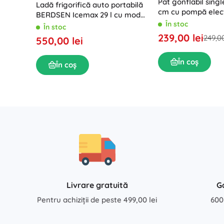
Pat gonflabil single
Ladă frigorifică auto portabilă
cm cu pompă elect
BERDSEN Icemax 29 l cu modul
integrată INTEX
În stoc
ECO – albastru
În stoc
239,00 lei
249,00
550,00 lei
În coș
În coș
Livrare gratuită
G
Pentru achiziții de peste 499,00 lei
600