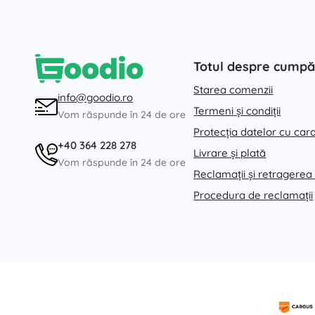
Totul despre cumpă
Starea comenzii
info@goodio.ro
Termeni și condiții
Vom răspunde în 24 de ore
Protecția datelor cu car
+40 364 228 278
Livrare și plată
Vom răspunde în 24 de ore
Reclamații și retragerea
Procedura de reclamații