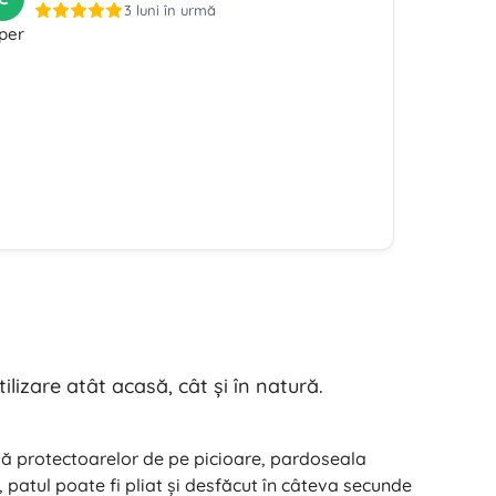
3 luni în urmă
per
lizare atât acasă, cât şi în natură.
ită protectoarelor de pe picioare, pardoseala
R, patul poate fi pliat şi desfăcut în câteva secunde