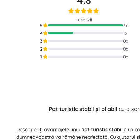
4.8
Puzzle
recenzii
5
3
x
4
1
x
3
0
x
2
0
x
1
0
x
Pat turistic stabil şi pliabil
cu o sar
Descoperiţi avantajele unui
pat turistic stabil
cu o co
dumneavoastră va rămâne neafectată. Cu ajutorul
s