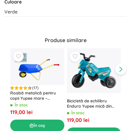
Culoare
Verde
Produse similare
(17)
Roabă metalică pentru
copii Yupee mare –
Bicicletă de echilibru
Albastru
În stoc
Enduro Yupee mică din
Tro
plastic – Turcoaz
119,00 lei
În stoc
End
119,00 lei
pla
Î
În coș
129