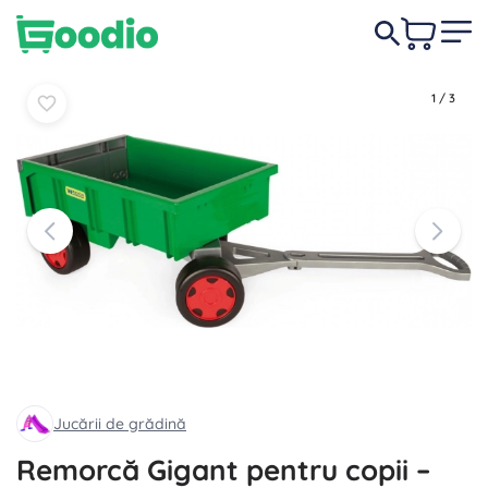
114,00 lei
În coș
În coș
1
/
3
Jucării de grădină
Remorcă Gigant pentru copii –