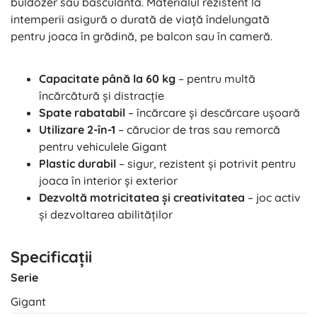
buldozer sau basculantă. Materialul rezistent la
intemperii asigură o durată de viață îndelungată
pentru joaca în grădină, pe balcon sau în cameră.
Capacitate până la 60 kg
– pentru multă
încărcătură și distracție
Spate rabatabil
– încărcare și descărcare ușoară
Utilizare 2-în-1
– cărucior de tras sau remorcă
pentru vehiculele Gigant
Plastic durabil
– sigur, rezistent și potrivit pentru
joaca în interior și exterior
Dezvoltă motricitatea și creativitatea
– joc activ
și dezvoltarea abilităților
Specificații
Serie
Gigant