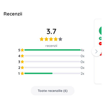
Recenzii
3.7
C
F
9
recenzii
c
5
4
x
P
4
0
x
3
0
x
2
0
x
1
2
x
Toate recenziile
(
6
)