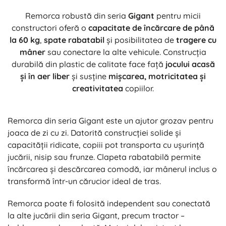
Remorca robustă din seria
Gigant
pentru micii
constructori oferă o
capacitate de încărcare de până
la 60 kg
,
spate rabatabil
și posibilitatea de
tragere cu
mâner
sau conectare la alte vehicule. Construcția
durabilă din plastic de calitate face față
jocului acasă
și în aer liber
și susține
mișcarea, motricitatea și
creativitatea
copiilor.
Remorca din seria Gigant este un ajutor grozav pentru
joaca de zi cu zi. Datorită construcției solide și
capacității ridicate, copiii pot transporta cu ușurință
jucării, nisip sau frunze. Clapeta rabatabilă permite
încărcarea și descărcarea comodă, iar mânerul inclus o
transformă într-un cărucior ideal de tras.
Remorca poate fi folosită independent sau conectată
la alte jucării din seria Gigant, precum tractor –