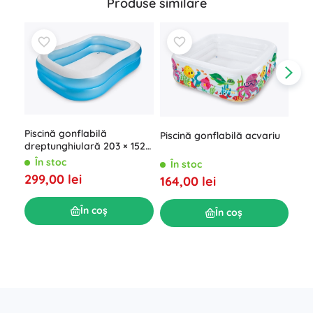
Produse similare
Piscină gonflabilă
Piscină gonflabilă acvariu
dreptunghiulară 203 × 152 ×
48 cm
În stoc
În stoc
Pis
299,00 lei
164,00 lei
copi
Inte
Î
În coș
În coș
109