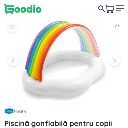
99,00 lei
-10%
În coș
În coș
89,00 lei
1
/
4
Piscine
Piscină gonflabilă pentru copii