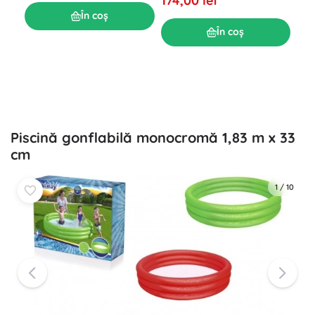
174,00 lei
Î
În coș
164
În coș
Piscină gonflabilă monocromă 1,83 m x 33
cm
1
/
10