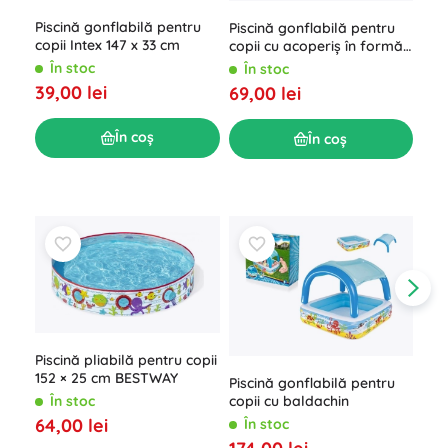
Pis
Piscină gonflabilă pentru
Piscină gonflabilă pentru
cop
copii Intex 147 x 33 cm
copii cu acoperiș în formă
Firs
Î
de ciupercă
În stoc
În stoc
16,
39,00 lei
69,00 lei
În coș
În coș
Piscină pliabilă pentru copii
152 × 25 cm BESTWAY
Piscină gonflabilă pentru
copii cu baldachin
În stoc
64,00 lei
În stoc
Pis