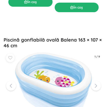
Î
În coș
164
În coș
Piscină gonflabilă ovală Balena 163 × 107 ×
46 cm
1
/
9