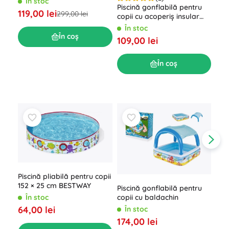
În stoc
Piscină gonflabilă pentru
119,00 lei
299,00 lei
copii cu acoperiș insular
Intex
În stoc
În coș
109,00 lei
În coș
Piscină pliabilă pentru copii
152 × 25 cm BESTWAY
Piscină gonflabilă pentru
copii cu baldachin
În stoc
64,00 lei
În stoc
Pis
174,00 lei