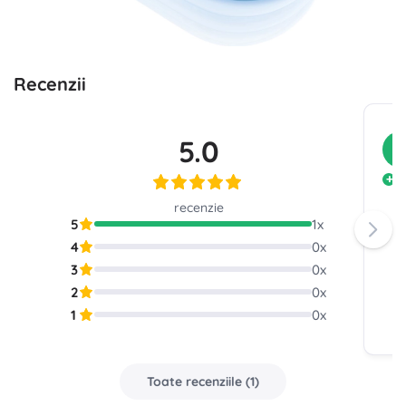
Recenzii
5.0
C
P
c
recenzie
a
5
1
x
4
0
x
3
0
x
2
0
x
1
0
x
Toate recenziile
(
1
)