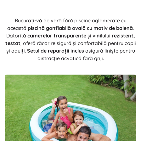
Bucurați-vă de vară fără piscine aglomerate cu
această
piscină gonflabilă ovală cu motiv de balenă
.
Datorită
camerelor transparente
și
vinilului rezistent,
testat
, oferă răcorire sigură și confortabilă pentru copii
și adulți.
Setul de reparații inclus
asigură liniște pentru
distracție acvatică fără griji.