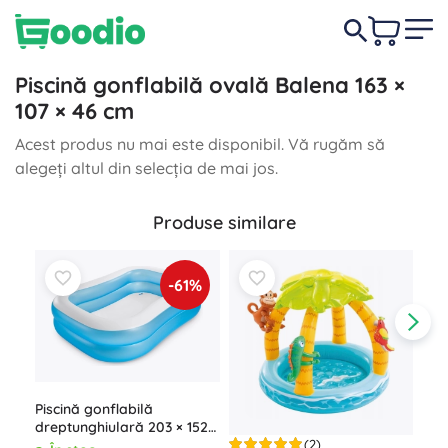
Piscină gonflabilă ovală Balena 163 ×
107 × 46 cm
Acest produs nu mai este disponibil. Vă rugăm să
alegeți altul din selecția de mai jos.
Produse similare
-61%
Pis
pen
Piscină gonflabilă
fun
Î
dreptunghiulară 203 × 152 ×
49,
(2)
48 cm