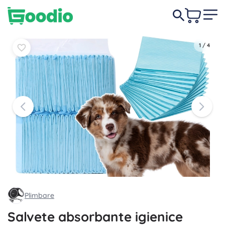
39,00 lei
-31%
În coș
În coș
27,00 lei
1
/
4
Plimbare
Salvete absorbante igienice