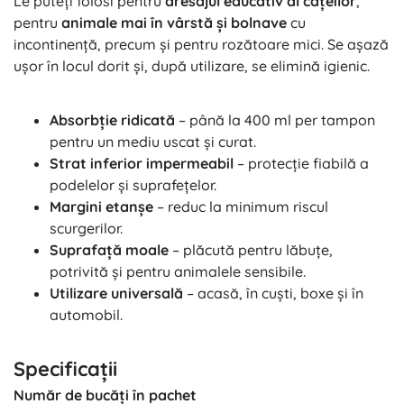
Le puteți folosi pentru
dresajul educativ al cățeilor
,
pentru
animale mai în vârstă și bolnave
cu
incontinență, precum și pentru rozătoare mici. Se așază
ușor în locul dorit și, după utilizare, se elimină igienic.
Absorbție ridicată
– până la 400 ml per tampon
pentru un mediu uscat și curat.
Strat inferior impermeabil
– protecție fiabilă a
podelelor și suprafețelor.
Margini etanșe
– reduc la minimum riscul
scurgerilor.
Suprafață moale
– plăcută pentru lăbuțe,
potrivită și pentru animalele sensibile.
Utilizare universală
– acasă, în cuști, boxe și în
automobil.
Specificații
Număr de bucăți în pachet