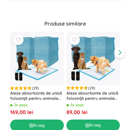
Produse similare
(29)
(29)
Aleze absorbante de unică
Zga
Aleze absorbante de unică
folosință pentru animale
dre
folosință pentru animale
de companie PURLOV –
cu 
de companie PURLOV –
În stoc
Î
În stoc
60x60 cm, 100 bucăți
60x90cm, 100 bucăți
89,00 lei
129
169,00 lei
În coș
În coș