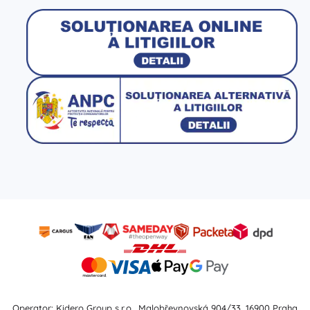
Operator: Kidero Group s.r.o., Malobřevnovská 904/33, 16900 Praha