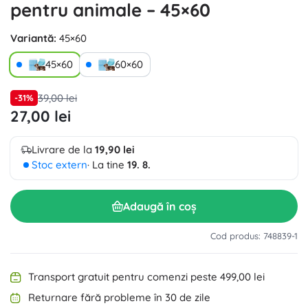
pentru animale – 45×60
Variantă:
45×60
45×60
60×60
39,00 lei
-31%
27,00 lei
Livrare de la
19,90 lei
Stoc extern
· La tine
19. 8.
Adaugă în coș
Cod produs: 748839-1
Transport gratuit pentru comenzi peste 499,00 lei
Returnare fără probleme în 30 de zile