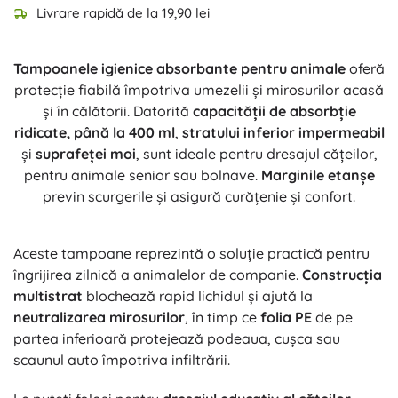
Livrare rapidă de la 19,90 lei
Tampoanele igienice absorbante pentru animale
oferă
protecție fiabilă împotriva umezelii și mirosurilor acasă
și în călătorii. Datorită
capacității de absorbție
ridicate, până la 400 ml
,
stratului inferior impermeabil
și
suprafeței moi
, sunt ideale pentru dresajul cățeilor,
pentru animale senior sau bolnave.
Marginile etanșe
previn scurgerile și asigură curățenie și confort.
Aceste tampoane reprezintă o soluție practică pentru
îngrijirea zilnică a animalelor de companie.
Construcția
multistrat
blochează rapid lichidul și ajută la
neutralizarea mirosurilor
, în timp ce
folia PE
de pe
partea inferioară protejează podeaua, cușca sau
scaunul auto împotriva infiltrării.