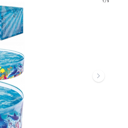
1
/
9