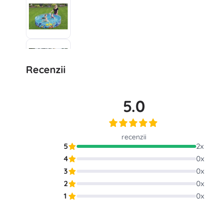
Recenzii
5.0
recenzii
5
2
x
4
0
x
3
0
x
2
0
x
1
0
x