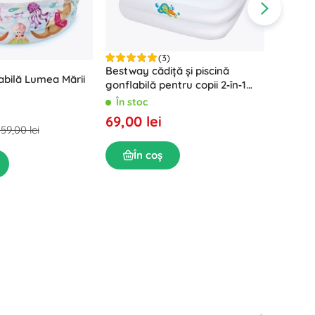
(3)
Bestway cădiță și piscină
abilă Lumea Mării
gonflabilă pentru copii 2‑în‑1
BABY STEP 1-2-3 (86 × 86 cm)
În stoc
Piscină
69,00 lei
159,00 lei
cu acop
În sto
În coș
109,00
În