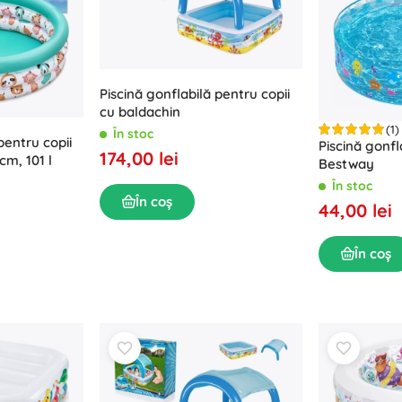
Echipament pentru cei mici
Muzică
Grătare
Decorațiuni
Siguranță
Școală
Organizare
Piscină gonflabilă pentru copii
cu baldachin
Iluminat de noapte
(1)
În stoc
pentru copii
Piscină gonfl
174,00 lei
m, 101 l
Bestway
În stoc
În coș
44,00 lei
Petreceri
În coș
Jucării pentru apă