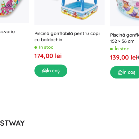
acvariu
Piscină gonflabilă pentru copii
Piscină gonfl
cu baldachin
152 × 56 cm
În stoc
În stoc
174,00 lei
139,00 lei
În coș
În coș
BESTWAY