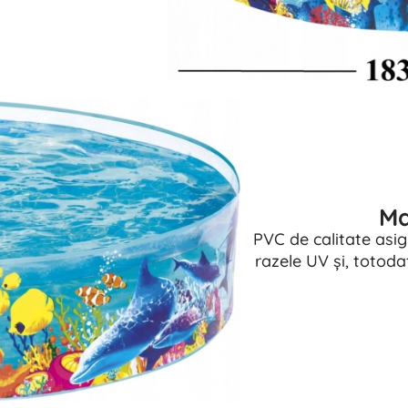
Ma
PVC de calitate asig
razele UV și, totodat