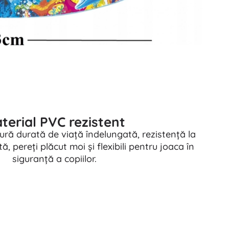
terial PVC rezistent
ură durată de viață îndelungată, rezistență la
ă, pereți plăcut moi și flexibili pentru joaca în
siguranță a copiilor.