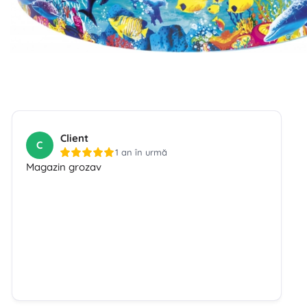
Client
C
1 an în urmă
Magazin grozav