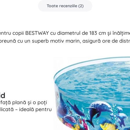
Toate recenziile
(
2
)
ntru copii BESTWAY cu diametrul de 183 cm și înălțim
preună cu un superb motiv marin, asigură ore de distr
id
față plană și o poți
licată – ideală pentru