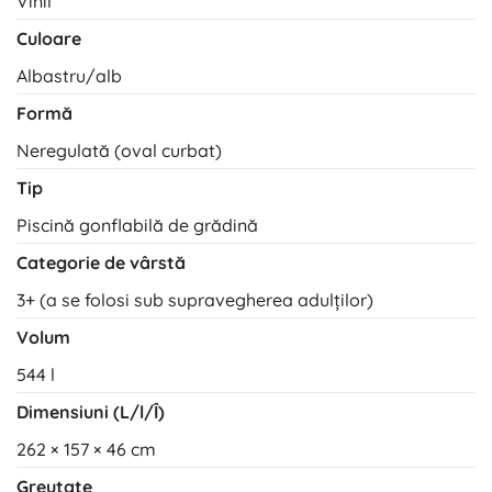
Vinil
Culoare
Albastru/alb
Formă
Neregulată (oval curbat)
Tip
Piscină gonflabilă de grădină
Categorie de vârstă
3+ (a se folosi sub supravegherea adulților)
Volum
544 l
Dimensiuni (L/l/Î)
262 × 157 × 46 cm
Greutate