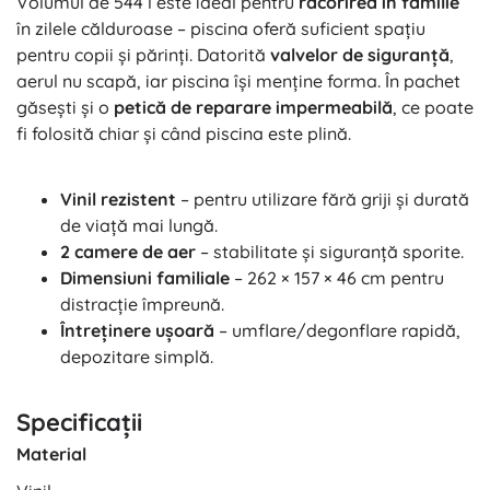
Volumul de 544 l este ideal pentru
răcorirea în familie
în zilele călduroase – piscina oferă suficient spațiu
pentru copii și părinți. Datorită
valvelor de siguranță
,
aerul nu scapă, iar piscina își menține forma. În pachet
găsești și o
petică de reparare impermeabilă
, ce poate
fi folosită chiar și când piscina este plină.
Vinil rezistent
– pentru utilizare fără griji și durată
de viață mai lungă.
2 camere de aer
– stabilitate și siguranță sporite.
Dimensiuni familiale
– 262 × 157 × 46 cm pentru
distracție împreună.
Întreținere ușoară
– umflare/degonflare rapidă,
depozitare simplă.
Specificații
Material