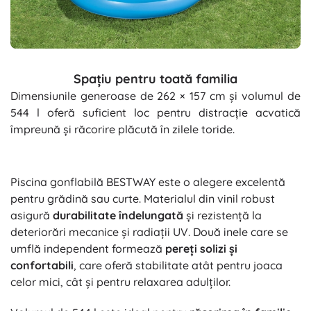
Spațiu pentru toată familia
Dimensiunile generoase de 262 × 157 cm și volumul de
544 l oferă suficient loc pentru distracție acvatică
împreună și răcorire plăcută în zilele toride.
Piscina gonflabilă BESTWAY este o alegere excelentă
pentru grădină sau curte. Materialul din vinil robust
asigură
durabilitate îndelungată
și rezistență la
deteriorări mecanice și radiații UV. Două inele care se
umflă independent formează
pereți solizi și
confortabili
, care oferă stabilitate atât pentru joaca
celor mici, cât și pentru relaxarea adulților.