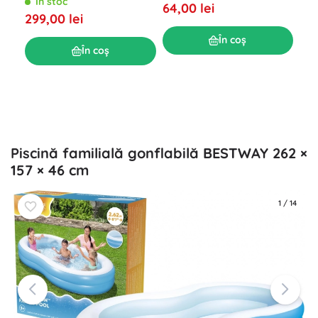
În stoc
64,00 lei
Pis
299,00 lei
Î
În coș
În coș
164
Piscină familială gonflabilă BESTWAY 262 ×
157 × 46 cm
1
/
14