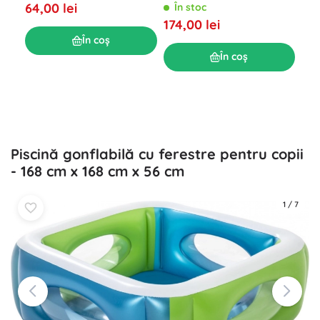
64,00 lei
În stoc
Pis
174,00 lei
Î
În coș
164
În coș
Piscină gonflabilă cu ferestre pentru copii
- 168 cm x 168 cm x 56 cm
1
/
7