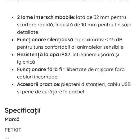
2 lame interschimbabile
: lată de 32 mm pentru
scurtare rapidă, îngustă de 10 mm pentru finisaje
detaliate
Funcționare silențioasă
: aproximativ ≤ 45 dB
pentru tuns confortabil al animalelor sensibile
Rezistență la apă IPX7
: întreținere ușoară și
igienică
Funcționare fără fir
: libertate de mișcare fără
cabluri incomode
Accesorii practice
: piepteni distanțieri, cablu USB
și perie de curățare în pachet
Specificații
Marcă
PETKIT