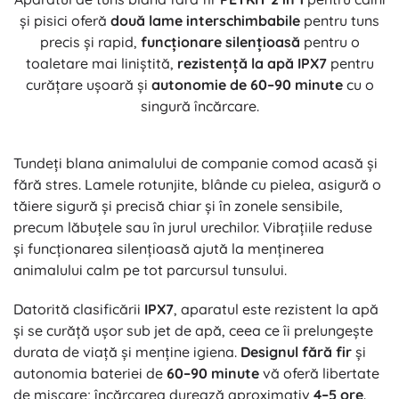
și pisici oferă
două lame interschimbabile
pentru tuns
precis și rapid,
funcționare silențioasă
pentru o
toaletare mai liniștită,
rezistență la apă IPX7
pentru
curățare ușoară și
autonomie de 60–90 minute
cu o
singură încărcare.
Tundeți blana animalului de companie comod acasă și
fără stres. Lamele rotunjite, blânde cu pielea, asigură o
tăiere sigură și precisă chiar și în zonele sensibile,
precum lăbuțele sau în jurul urechilor. Vibrațiile reduse
și funcționarea silențioasă ajută la menținerea
animalului calm pe tot parcursul tunsului.
Datorită clasificării
IPX7
, aparatul este rezistent la apă
și se curăță ușor sub jet de apă, ceea ce îi prelungește
durata de viață și menține igiena.
Designul fără fir
și
autonomia bateriei de
60–90 minute
vă oferă libertate
de mișcare; încărcarea durează aproximativ
4–5 ore
.