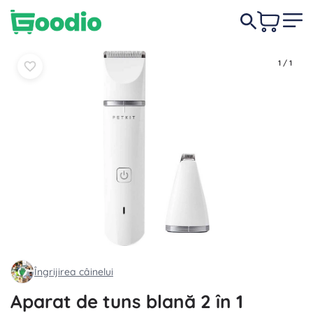
139,00 lei
În coș
În coș
1
/
1
Îngrijirea câinelui
Aparat de tuns blană 2 în 1