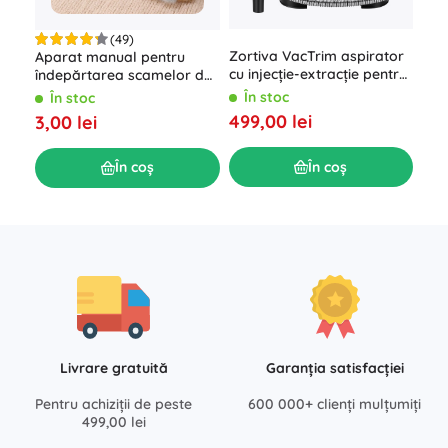
(49)
Zortiva VacTrim aspirator
Aparat manual pentru
Set
cu injecție-extracție pentru
îndepărtarea scamelor de
anim
tapițerie și covoare
pe haine și tapițerie, cu
În stoc
În stoc
Î
mâner din lemn
499,00 lei
3,00 lei
244
În coș
În coș
Livrare gratuită
Garanția satisfacției
Pentru achiziții de peste
600 000+ clienți mulțumiți
499,00 lei