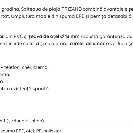
 în grădină. Salteaua de plajă TRIZAND combină avantajele
șe
tat. Umplutura moale din spumă EPE și pernița detașabilă as
il
din PVC și
țeava de oțel Ø 13 mm
robustă garantează durab
se închide cu
arici
și cu ajutorul
curelei de umăr
o vei lua ușo
– telefon, chei, cremă.
somn.
ă.
tru rezistență sporită.
n 1 (șezlong + saltea)
spumă EPE, oțel, PP, poliester