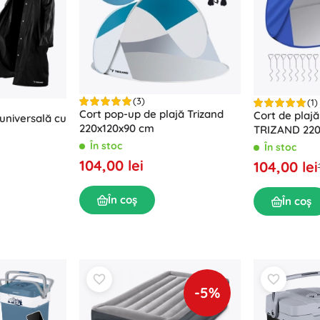
Echipament pentru cei mici
Muzică
Grătare
Decorațiuni
Siguranță
Școală
Organizare
Iluminat de noapte
(3)
(1)
Cort pop-up de plajă Trizand
Cort de plaj
 universală cu
220x120x90 cm
TRIZAND 220 
În stoc
În stoc
104,00 lei
104,00 lei
Petreceri
În coș
În coș
Jucării pentru apă
-5%