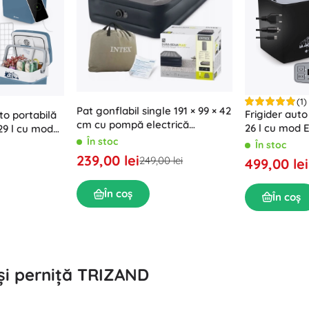
(1)
Pat gonflabil single 191 × 99 × 42
Frigider auto
to portabilă
cm cu pompă electrică
26 l cu mod 
9 l cu modul
integrată INTEX
În stoc
În stoc
239,00 lei
249,00 lei
499,00 lei
În coș
În coș
 și perniță TRIZAND