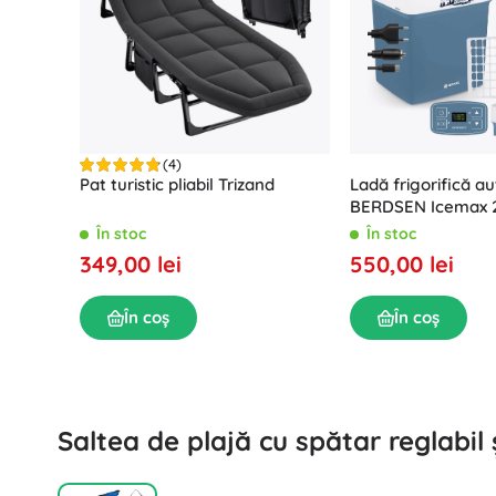
Puzzle
(4)
Ladă frigorifică au
Pat turistic pliabil Trizand
BERDSEN Icemax 2
ECO – albastru
În stoc
În stoc
550,00 lei
349,00 lei
În coș
În coș
Saltea de plajă cu spătar reglabil