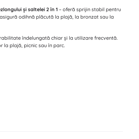
zlongului și saltelei 2 în 1
– oferă sprijin stabil pentru
igură odihnă plăcută la plajă, la bronzat sau la
ilitate îndelungată chiar și la utilizare frecventă.
r la plajă, picnic sau în parc.