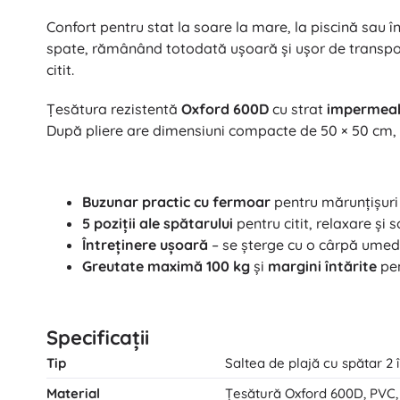
Confort pentru stat la soare la mare, la piscină sau
spate, rămânând totodată ușoară și ușor de transpor
citit.
Țesătura rezistentă
Oxford 600D
cu strat
impermeab
După pliere are dimensiuni compacte de 50 × 50 cm, 
Buzunar practic cu fermoar
pentru mărunțișuri 
5 poziții ale spătarului
pentru citit, relaxare și 
Întreținere ușoară
– se șterge cu o cârpă umed
Greutate maximă 100 kg
și
margini întărite
pen
Specificații
Tip
Saltea de plajă cu spătar 2 î
Material
Țesătură Oxford 600D, PVC, 