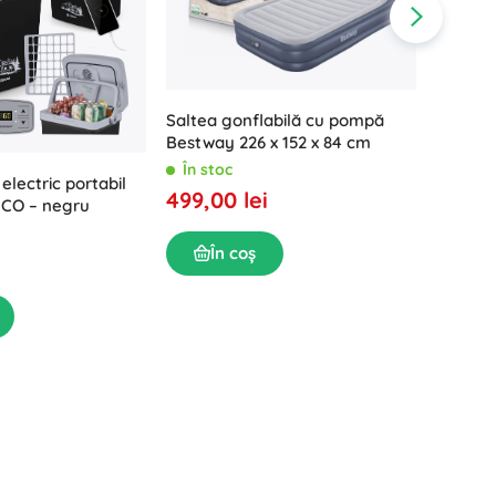
Saltea gonflabilă cu pompă
Bestway 226 x 152 x 84 cm
În stoc
 electric portabil
Frigide
499,00 lei
ECO – negru
portabi
În sto
În coș
590,0
În