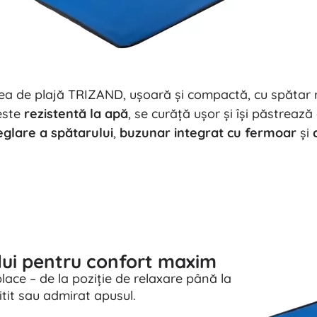
a de plajă TRIZAND, ușoară și compactă, cu spătar re
 este
rezistentă la apă
, se curăță ușor și își păstreaz
eglare a spătarului
,
buzunar integrat cu fermoar
și
ului pentru confort maxim
place – de la poziție de relaxare până la
itit sau admirat apusul.