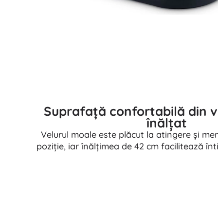
Suprafață confortabilă din ve
înălțat
Velurul moale este plăcut la atingere și me
poziție, iar înălțimea de 42 cm facilitează înt