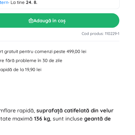
tern
· La tine
24. 8.
Accesorii pentru lavoar
Decorațiuni
Accesorii pentru toaletă
Adaugă în coș
Accesorii pentru cadă și duș
Figurine
Textile pentru baie
Cod produs: 110229-1
t gratuit pentru comenzi peste 499,00 lei
e fără probleme în 30 de zile
rapidă de la 19,90 lei
Păpuși și bebeluși
mflare rapidă,
suprafață catifelată din velur
Cărți
citate maximă
136 kg
, sunt incluse
geantă de