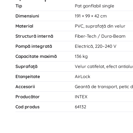
Tip
Pat gonflabil single
Dimensiuni
191 × 99 × 42 cm
Material
PVC, suprafață din velur
Structură internă
Fiber‑Tech / Dura‑Beam
Pompă integrată
Electrică, 220–240 V
Capacitate maximă
136 kg
Suprafață
Velur catifelat, efect antia
Etanșeitate
AirLock
Accesorii
Geantă de transport, petic 
Producător
INTEX
Cod produs
64132