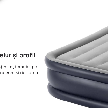
lur și profil
nține așternutul pe
inderea și ridicarea.