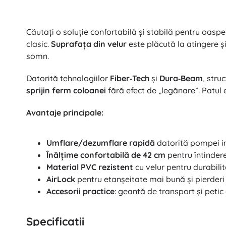
Căutați o soluție confortabilă și stabilă pentru oaspe
clasic.
Suprafața din velur
este plăcută la atingere și
somn.
Datorită tehnologiilor
Fiber‑Tech
și
Dura‑Beam
, stru
sprijin ferm coloanei
fără efect de „legănare”. Patul
Avantaje principale:
Umflare/dezumflare rapidă
datorită pompei i
Înălțime confortabilă de 42 cm
pentru întindere
Material PVC rezistent
cu velur pentru durabilit
AirLock
pentru etanșeitate mai bună și pierderi
Accesorii practice
: geantă de transport și petic
Specificații