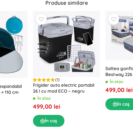
Produse similare
Saltea gonfl
Bestway 226 
(1)
În stoc
Frigider auto electric portabil
oexpandabil
499,00 lei
26 l cu mod ECO – negru
 × 110 cm
În stoc
În coș
499,00 lei
În coș