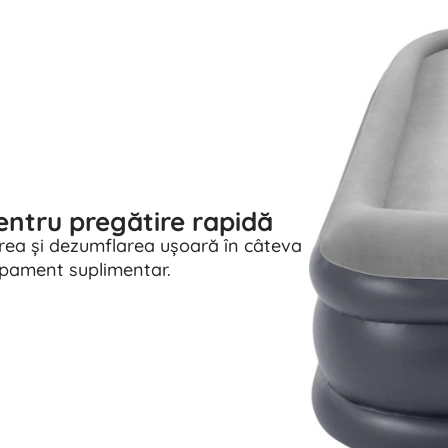
entru pregătire rapidă
ea și dezumflarea ușoară în câteva
ipament suplimentar.