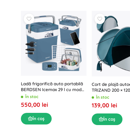
Ladă frigorifică auto portabilă
Cort de plajă aut
BERDSEN Icemax 29 l cu modul
TRIZAND 200 × 120
ECO – albastru
În stoc
În stoc
550,00 lei
139,00 lei
În coș
În coș