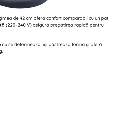
lțimea de 42 cm oferă confort comparabil cu un pat
tă (220–240 V)
asigură pregătirea rapidă pentru
are nu se deformează, își păstrează forma și oferă
g
.