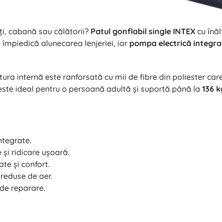
ți, cabană sau călătorii?
Patul gonflabil single INTEX
cu înă
 împiedică alunecarea lenjeriei, iar
pompa electrică integra
ctura internă este ranforsată cu mii de fibre din poliester c
 este ideal pentru o persoană adultă și suportă până la
136 k
ntegrate.
 și ridicare ușoară.
ate și confort.
 reduse de aer.
 de reparare.