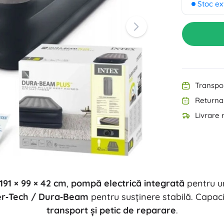
Stoc ex
Articole de birou
Muzică
Grătare
Organizare
Mobilier
Școală
Transpor
Returnar
Livrare 
Petreceri
191 × 99 × 42 cm
,
pompă electrică integrată
pentru u
Jucării pentru apă
er‑Tech / Dura‑Beam
pentru susținere stabilă. Capa
transport și petic de reparare
.