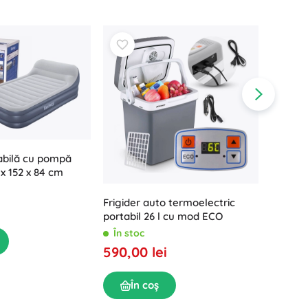
abilă cu pompă
x 152 x 84 cm
Duș por
Frigider auto termoelectric
TRIZAN
portabil 26 l cu mod ECO
În sto
În stoc
89,00 
590,00 lei
În
În coș