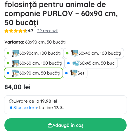
folosință pentru animale de
companie PURLOV – 60x90 cm,
50 bucăți
4.7
29 recenzii
Variantă:
60x90 cm, 50 bucăți
60x90cm, 100 bucăți
60x40 cm, 100 bucăți
60x60 cm, 100 bucăți
60x45 cm, 50 buc
60x90 cm, 50 bucăți
Set
84,00 lei
Livrare de la
19,90 lei
Stoc extern
· La tine
17. 8.
Adaugă în coș