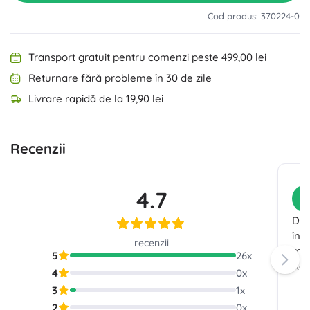
Cod produs: 370224-0
Transport gratuit pentru comenzi peste 499,00 lei
Returnare fără probleme în 30 de zile
Livrare rapidă de la 19,90 lei
Recenzii
4.7
C
Deș
în 
recenzii
mul
5
26
x
Rec
4
0
x
3
1
x
2
0
x