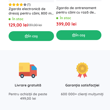
(1)
Zgarda de antrenament
Zgarda electronică de
Pern
pentru câini cu rază de
dresaj pentru câini, 800 m,
și p
acțiune de 1000m și două
cu telecomandă și LED
rezi
În stoc
În stoc
Î
zgărzi
399,00 lei
129,00 lei
59,
139,00 lei
În coș
În coș
Livrare gratuită
Garanția satisfacției
Pentru achiziții de peste
600 000+ clienți mulțumiți
499,00 lei