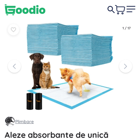
84,00 lei
În coș
În coș
1
/
17
Plimbare
Aleze absorbante de unică