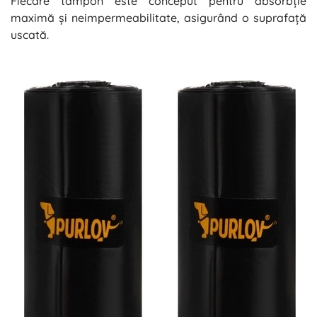
Fiecare tampon este conceput pentru absorbție
maximă și neimpermeabilitate, asigurând o suprafață
uscată.