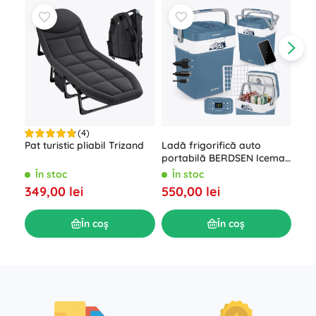
(4)
Ladă frigorifică auto
Pat turistic pliabil Trizand
Cor
portabilă BERDSEN Icemax
aut
29 l cu modul ECO –
200
În stoc
În stoc
Î
albastru
550,00 lei
349,00 lei
139
În coș
În coș