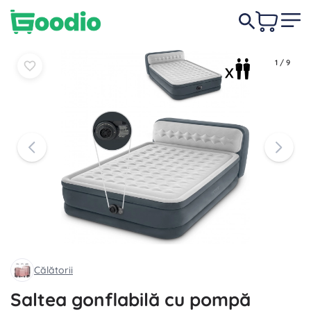
590,00 lei
În coș
În coș
1
/
9
Călătorii
Saltea gonflabilă cu pompă