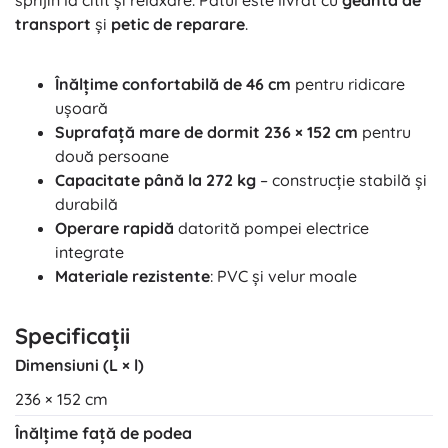
sprijin la citit și relaxare. Patul este livrat cu
geantă de
transport
și
petic de reparare
.
Înălțime confortabilă de 46 cm
pentru ridicare
ușoară
Suprafață mare de dormit 236 × 152 cm
pentru
două persoane
Capacitate până la 272 kg
– construcție stabilă și
durabilă
Operare rapidă
datorită pompei electrice
integrate
Materiale rezistente
: PVC și velur moale
Specificații
Dimensiuni (L × l)
236 × 152 cm
Înălțime față de podea