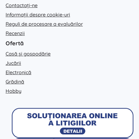
Contactați-ne
Informații despre cookie-uri
Reguli de procesare a evaluărilor
Recenzii
Ofertă
Casă și gospodărie
Jucării
Electronică
Grădină
Hobby