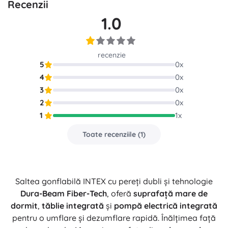
Recenzii
1.0
recenzie
5
0
x
4
0
x
3
0
x
2
0
x
1
1
x
Toate recenziile
(
1
)
Saltea gonflabilă INTEX cu pereți dubli și tehnologie
Dura-Beam Fiber-Tech
, oferă
suprafață mare de
dormit
,
tăblie integrată
și
pompă electrică integrată
pentru o umflare și dezumflare rapidă. Înălțimea față