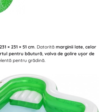
231 × 231 × 51 cm
. Datorită
marginii late
,
celor
rtul pentru băutură
,
valva de golire ușor de
elentă pentru grădină.