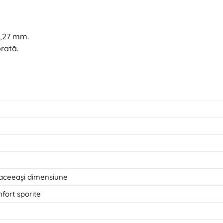
0,27 mm.
orată.
 aceeași dimensiune
nfort sporite