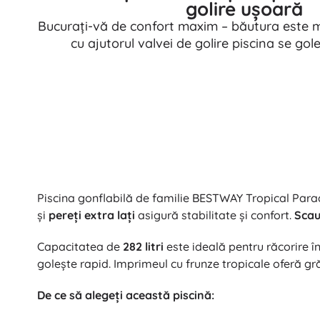
golire ușoară
Bucurați-vă de confort maxim – băutura este m
cu ajutorul valvei de golire piscina se gole
Piscina gonflabilă de familie BESTWAY Tropical Paradi
și
pereți extra lați
asigură stabilitate și confort.
Scau
Capacitatea de
282 litri
este ideală pentru răcorire în
golește rapid. Imprimeul cu frunze tropicale oferă grăd
De ce să alegeți această piscină: