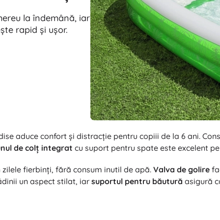
ereu la îndemână, iar
ște rapid și ușor.
se aduce confort și distracție pentru copiii de la 6 ani. Co
nul de colț integrat
cu suport pentru spate este excelent pent
 zilele fierbinți, fără consum inutil de apă.
Valva de golire
fa
inii un aspect stilat, iar
suportul pentru băutură
asigură co