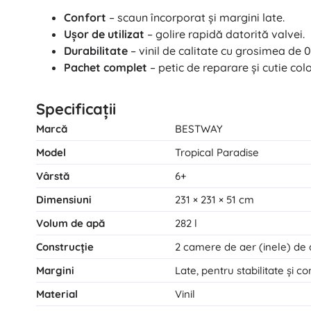
Confort
– scaun încorporat și margini late.
Ușor de utilizat
– golire rapidă datorită valvei.
Durabilitate
– vinil de calitate cu grosimea de 
Pachet complet
– petic de reparare și cutie col
Specificații
Marcă
BESTWAY
Model
Tropical Paradise
Vârstă
6+
Dimensiuni
231 × 231 × 51 cm
Volum de apă
282 l
Construcție
2 camere de aer (inele) de
Margini
Late, pentru stabilitate și co
Material
Vinil