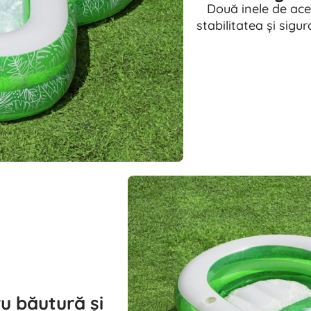
Două inele de acee
stabilitatea și sigu
ru băutură și