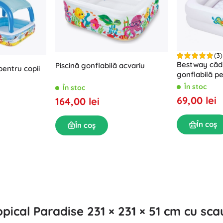
Echipament pentru cei mici
Muzică
Grătare
Decorațiuni
Siguranță
Școală
Organizare
(3)
Iluminat de noapte
Bestway cădiț
Piscină gonflabilă acvariu
pentru copii
gonflabilă pe
BABY STEP 1-
În stoc
În stoc
69,00 lei
164,00 lei
În coș
În coș
Petreceri
Jucării pentru apă
opical Paradise 231 × 231 × 51 cm cu sc