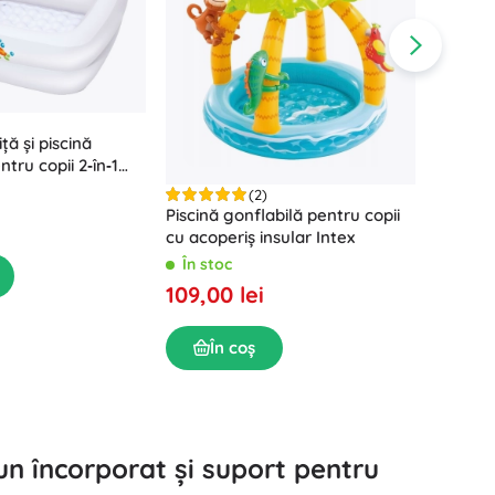
Accesorii pentru lavoar
Decorațiuni
Accesorii pentru toaletă
Accesorii pentru cadă și duș
Figurine
Textile pentru baie
ă și piscină
ntru copii 2‑în‑1
2-3 (86 × 86 cm)
(2)
Piscină gonflabilă pentru copii
Piscină
cu acoperiș insular Intex
152 × 5
În stoc
În sto
109,00 lei
139,00
Păpuși și bebeluși
În coș
În
Cărți
aun încorporat și suport pentru