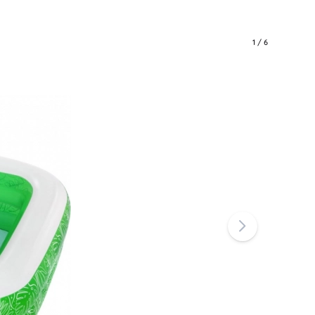
1
/
6